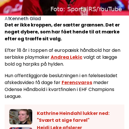
Kenneth Glad
Af
Det er ikke kroppen, der sætter grænsen. Det er
noget dybere, som har fået hende til at mærke
efter og træffe sit valg.
Efter 18 år i toppen af europæisk håndbold har den
serbiske playmaker
Andrea Lekic
valgt at lægge
bold og harpiks på hylden.
Hun offentliggjorde beslutningen i en følelsesladet
afskedsvideo få dage før
Ferencvaros
møder
Odense Håndbold i kvartfinalen i EHF Champions
League.
Kathrine Heindahl lukker ned:
"Svært at sige farvel"
Heidi Løke afslører