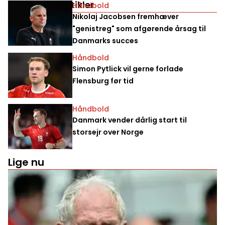
Relaterede artikler
Håndbold
Nikolaj Jacobsen fremhæver
"genistreg" som afgørende årsag til
Danmarks succes
Håndbold
Simon Pytlick vil gerne forlade
Flensburg før tid
Håndbold
Danmark vender dårlig start til
storsejr over Norge
Lige nu