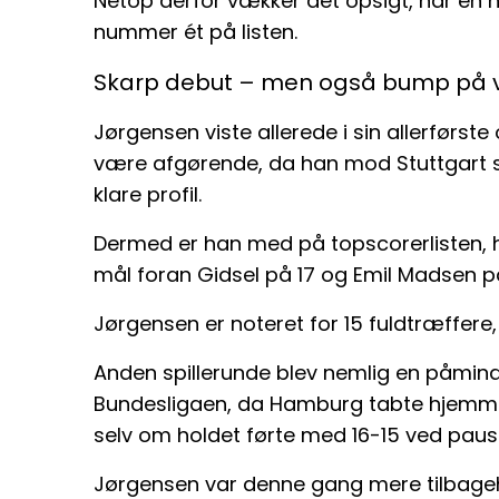
Netop derfor vækker det opsigt, når en ny
nummer ét på listen.
Skarp debut – men også bump på 
Jørgensen viste allerede i sin allerførs
være afgørende, da han mod Stuttgart 
klare profil.
Dermed er han med på topscorerlisten, 
mål foran Gidsel på 17 og Emil Madsen på
Jørgensen er noteret for 15 fuldtræffere,
Anden spillerunde blev nemlig en påmindel
Bundesligaen, da Hamburg tabte hjem
selv om holdet førte med 16-15 ved pause
Jørgensen var denne gang mere tilbage