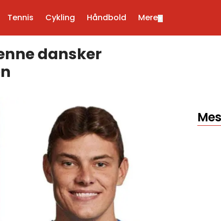
Tennis
Cykling
Håndbold
Mere
▼
Denne dansker
en
Mes