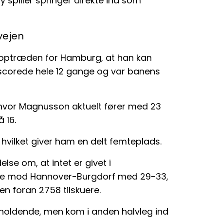
 spiller springer direkte ind som
vejen
te optræden for Hamburg, at han kan
scorede hele 12 gange og var banens
hvor Magnusson aktuelt fører med 23
 16.
 hvilket giver ham en delt femteplads.
se om, at intet er givet i
me mod Hannover-Burgdorf med 29-33,
n foran 2758 tilskuere.
holdende, men kom i anden halvleg ind