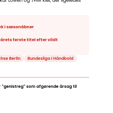
r Löwen og THW Kiel, der ligeledes
ok i sæsonåbner
årets første titel efter vildt
hse Berlin
Bundesliga I Håndbold
"genistreg" som afgørende årsag til