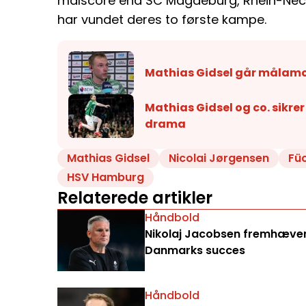
målscore end SC Magdeburg, Rhein-Necka
har vundet deres to første kampe.
Mathias Gidsel går målam
Mathias Gidsel og co. sikrer 
drama
Mathias Gidsel
Nicolai Jørgensen
Füc
HSV Hamburg
Relaterede artikler
Håndbold
Nikolaj Jacobsen fremhæver 
Danmarks succes
Håndbold