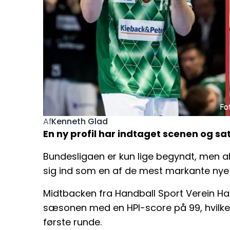
Kenneth Glad
Af
En ny profil har indtaget scenen og sat
Bundesligaen er kun lige begyndt, men al
sig ind som en af de mest markante nye p
Midtbacken fra Handball Sport Verein H
sæsonen med en HPI-score på 99, hvilket v
første runde.