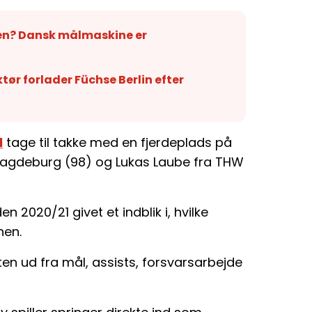
sen? Dansk målmaskine er
tør forlader Füchse Berlin efter
l
tage til takke med en fjerdeplads på
agdeburg (98) og Lukas Laube fra THW
 2020/21 givet et indblik i, hvilke
nen.
eten ud fra mål, assists, forsvarsarbejde