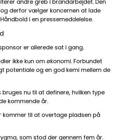
riterer andre greb i brandarbejdet. Den
g, og derfor vælger koncernen at lade
 Håndbold i en pressemeddelelse.
id
onsor er allerede sat i gang.
ndler ikke kun om økonomi. Forbundet
gt potentiale og en god kemi mellem de
ruges nu til at definere, hvilken type
i de kommende år.
der kommer til at overtage pladsen på
Bygma, som stod der gennem fem år.