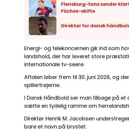
Flensburg-fans sender klart
Füchse-skifte
Direktør for dansk håndboldk
Energi- og telekoncernen gik ind som hov
landshold, der har leveret store præsta
internationale tv-seere.
Aftalen løber frem til 30. juni 2026, og de
spillertrøjerne.
I Dansk Håndbold ser man tilbage på et 
sætte en tydelig ramme om herrelandsh
Direktør Henrik M. Jacobsen understrege
bare et navn på brystet: