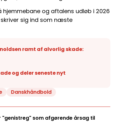
på hjemmebane og aftalens udløb i 2026
r skriver sig ind som næste
oldsen ramt af alvorlig skade:
de og deler seneste nyt
e
Danskhåndbold
"genistreg" som afgørende årsag til