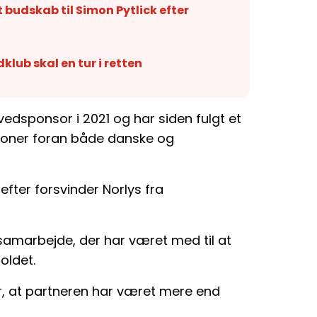
 budskab til Simon Pytlick efter
lub skal en tur i retten
edsponsor i 2021 og har siden fulgt et
tioner foran både danske og
refter forsvinder Norlys fra
samarbejde, der har været med til at
oldet.
r, at partneren har været mere end