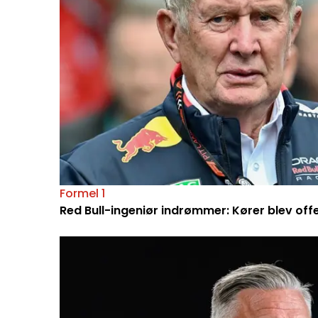
Formel 1
Red Bull-ingeniør indrømmer: Kører blev off