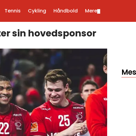
Tennis
Cykling
Håndbold
Mere
▼
er sin hovedsponsor
Mes