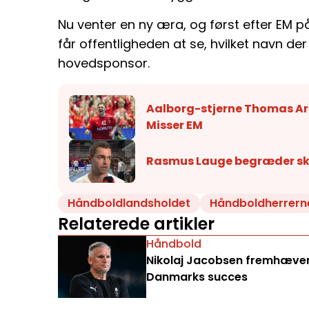
Nu venter en ny æra, og først efter EM 
får offentligheden at se, hvilket navn de
hovedsponsor.
Aalborg-stjerne Thomas Arn
Misser EM
Rasmus Lauge begræder ska
Håndboldlandsholdet
Håndboldherrern
Relaterede artikler
Håndbold
Nikolaj Jacobsen fremhæver 
Danmarks succes