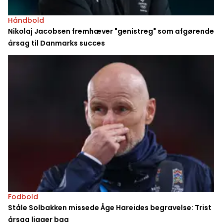
Håndbold
Nikolaj Jacobsen fremhæver "genistreg" som afgørende
årsag til Danmarks succes
Fodbold
Ståle Solbakken missede Åge Hareides begravelse: Trist
årsag ligger bag