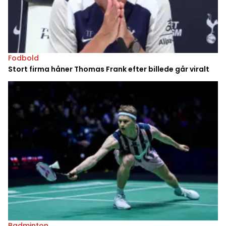
Fodbold
Stort firma håner Thomas Frank efter billede går viralt
Badminton