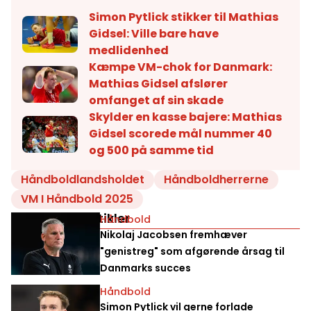
Simon Pytlick stikker til Mathias
Gidsel: Ville bare have
medlidenhed
Kæmpe VM-chok for Danmark:
Mathias Gidsel afslører
omfanget af sin skade
Skylder en kasse bajere: Mathias
Gidsel scorede mål nummer 40
og 500 på samme tid
Håndboldlandsholdet
Håndboldherrerne
VM I Håndbold 2025
Relaterede artikler
Håndbold
Nikolaj Jacobsen fremhæver
"genistreg" som afgørende årsag til
Danmarks succes
Håndbold
Simon Pytlick vil gerne forlade