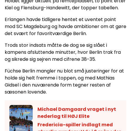
Holdet ligger aktuelt på femtepladsen, to point efter
Kiel og Flensburg-Handewitt, der topper tabellen.
Erlangen havde tidligere hentet et uventet point
mod SC Magdeburg og havde ambitioner om at gøre
det svært for favoritværdige Berlin.
Trods stor indsats måtte de dog se sig slået i
kampens afsluttende minutter, hvor Berlin trak fra
og sikrede sig sejren med cifrene 38-35.
Füchse Berlin mangler nu blot små justeringer for at
holde sig helt fremme i toppen, og med Mathias
Gidsel i den nuværende form tegner resten af
sæsonen lovende.
Michael Damgaard vraget i nyt
nederlag til HØJ Elite
Fredericia-spiller indlagt med