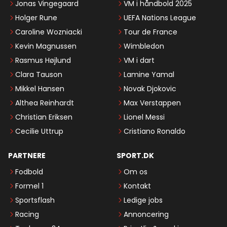
Jonas Vingegaard
VM i håndbold 2025
Holger Rune
UEFA Nations League
Caroline Wozniacki
Tour de France
Kevin Magnussen
Wimbledon
Rasmus Højlund
VM i dart
Clara Tauson
Lamine Yamal
Mikkel Hansen
Novak Djokovic
Althea Reinhardt
Max Verstappen
Christian Eriksen
Lionel Messi
Cecilie Uttrup
Cristiano Ronaldo
PARTNERE
SPORT.DK
Fodbold
Om os
Formel 1
Kontakt
Sportsflash
Ledige jobs
Racing
Annoncering