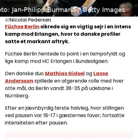
Nicolai Pedersen
Af
Füchse Berlin
sikrede sig en vigtig sejr i en intens
kamp mod Erlangen, hvor to danske profiler
satte et markant aftryk.
Füchse Berlin hentede to point i en tempofyldt og
lige kamp mod HC Erlangen i Bundesligaen.
Den danske duo
Mathias Gidsel
og
Lasse
Andersson
spillede en afgørende rolle med hver
otte mål, da Berlin vandt 38-35 på udebane i
Nürnberg.
Efter en jævnbyrdig første halvleg, hvor stillingen
ved pausen var 18-17 i gæsternes favør, fortsatte
intensiteten efter pausen.