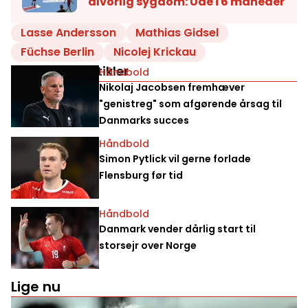
alvorlig sygdom: Ude i 6 måneder
Lasse Andersson
Mathias Gidsel
Füchse Berlin
Nicolej Krickau
Relaterede artikler
Håndbold
Nikolaj Jacobsen fremhæver
"genistreg" som afgørende årsag til
Danmarks succes
Håndbold
Simon Pytlick vil gerne forlade
Flensburg før tid
Håndbold
Danmark vender dårlig start til
storsejr over Norge
Lige nu