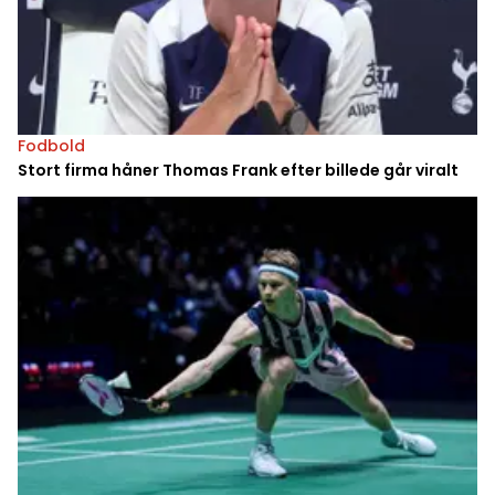
Fodbold
Stort firma håner Thomas Frank efter billede går viralt