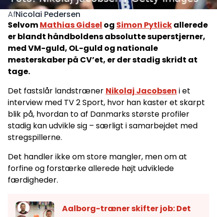
Nicolai Pedersen
Af
Selvom
Mathias Gidsel
og
Simon Pytlick
allerede
er blandt håndboldens absolutte superstjerner,
med VM-guld, OL-guld og nationale
mesterskaber på CV’et, er der stadig skridt at
tage.
Det fastslår landstræner
Nikolaj Jacobsen
i et
interview med TV 2 Sport, hvor han kaster et skarpt
blik på, hvordan to af Danmarks største profiler
stadig kan udvikle sig – særligt i samarbejdet med
stregspillerne.
Det handler ikke om store mangler, men om at
forfine og forstærke allerede højt udviklede
færdigheder.
Aalborg-træner skifter job: Det