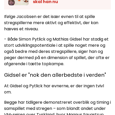
skal han nu
Ifølge Jacobsen er det især evnen til at spille
stregspillerne mere aktivt og effektivt, der kan
hæves et niveau.
- Både Simon Pytlick og Mathias Gidsel har stadig et
stort udviklingspotentiale i at spille noget mere og
også bedre med deres stregspillere, siger han og
peger dermed på en dimension af spillet, der ofte er
afgørende i tætte topkampe.
Gidsel er "nok den allerbedste i verden"
At Gidsel og Pytlick har evnerne, er der ingen tvivl
om.
Begge har tidligere demonstreret overblik og timing i
samspillet med stregen – som blandt andet under
VM-sejren over Tyskland, hvor Magnus Saugstrup