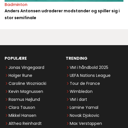
Badminton
Anders Antonsen udraderer modstander og spiller sig i
stor semifinale
POPULÆRE
TRENDING
Jonas Vingegaard
VM i håndbold 2025
Holger Rune
UEFA Nations League
Caroline Wozniacki
Tour de France
Kevin Magnussen
Wimbledon
Rasmus Højlund
VM i dart
Clara Tauson
Lamine Yamal
Mikkel Hansen
Novak Djokovic
Althea Reinhardt
Max Verstappen