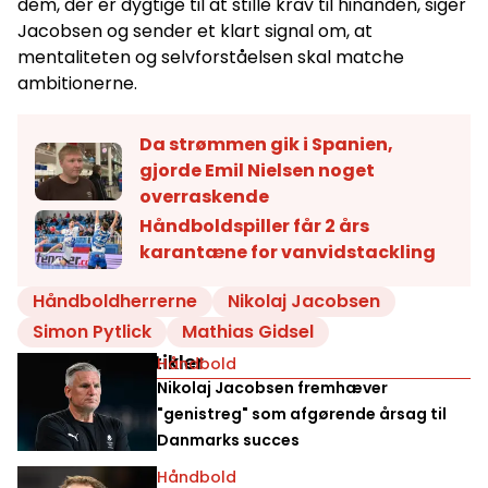
dem, der er dygtige til at stille krav til hinanden, siger
Jacobsen og sender et klart signal om, at
mentaliteten og selvforståelsen skal matche
ambitionerne.
Da strømmen gik i Spanien,
gjorde Emil Nielsen noget
overraskende
Håndboldspiller får 2 års
karantæne for vanvidstackling
Håndboldherrerne
Nikolaj Jacobsen
Simon Pytlick
Mathias Gidsel
Relaterede artikler
Håndbold
Nikolaj Jacobsen fremhæver
"genistreg" som afgørende årsag til
Danmarks succes
Håndbold