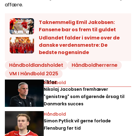
affære.
Taknemmelig Emil Jakobsen:
Fansene bar os frem til guldet
Udlandet falder i svime over de
danske verdensmestre: De
bedste nogensinde
Håndboldlandsholdet
Håndboldherrerne
VM I Håndbold 2025
Relaterede artikler
Håndbold
Nikolaj Jacobsen fremhæver
"genistreg" som afgørende årsag til
Danmarks succes
Håndbold
Simon Pytlick vil gerne forlade
Flensburg før tid