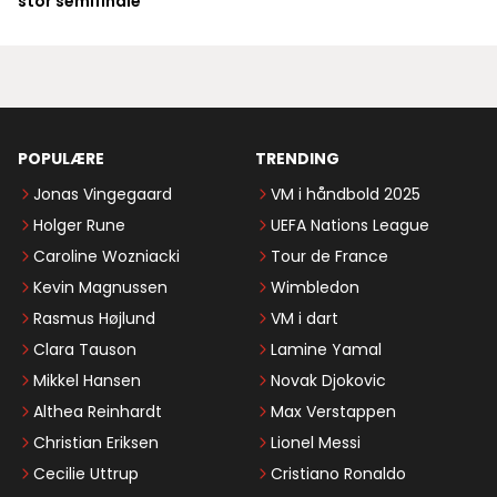
stor semifinale
POPULÆRE
TRENDING
Jonas Vingegaard
VM i håndbold 2025
Holger Rune
UEFA Nations League
Caroline Wozniacki
Tour de France
Kevin Magnussen
Wimbledon
Rasmus Højlund
VM i dart
Clara Tauson
Lamine Yamal
Mikkel Hansen
Novak Djokovic
Althea Reinhardt
Max Verstappen
Christian Eriksen
Lionel Messi
Cecilie Uttrup
Cristiano Ronaldo