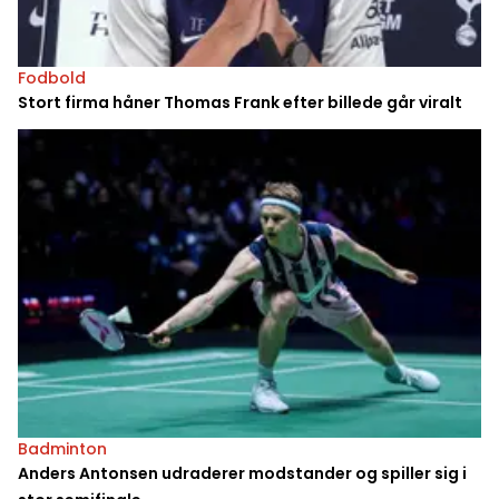
Fodbold
Stort firma håner Thomas Frank efter billede går viralt
Badminton
Anders Antonsen udraderer modstander og spiller sig i