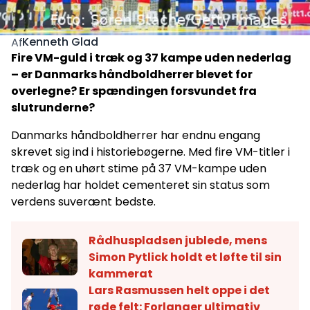
Kenneth Glad
Af
Fire VM-guld i træk og 37 kampe uden nederlag
– er Danmarks håndboldherrer blevet for
overlegne? Er spændingen forsvundet fra
slutrunderne?
Danmarks håndboldherrer har endnu engang
skrevet sig ind i historiebøgerne. Med fire VM-titler i
træk og en uhørt stime på 37 VM-kampe uden
nederlag har holdet cementeret sin status som
verdens suverænt bedste.
Rådhuspladsen jublede, mens
Simon Pytlick holdt et løfte til sin
kammerat
Lars Rasmussen helt oppe i det
røde felt: Forlanger ultimativ