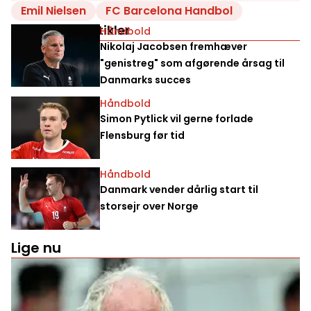
Emil Nielsen
FC Barcelona Handbol
Relaterede artikler
Håndbold
Nikolaj Jacobsen fremhæver
"genistreg" som afgørende årsag til
Danmarks succes
Håndbold
Simon Pytlick vil gerne forlade
Flensburg før tid
Håndbold
Danmark vender dårlig start til
storsejr over Norge
Lige nu