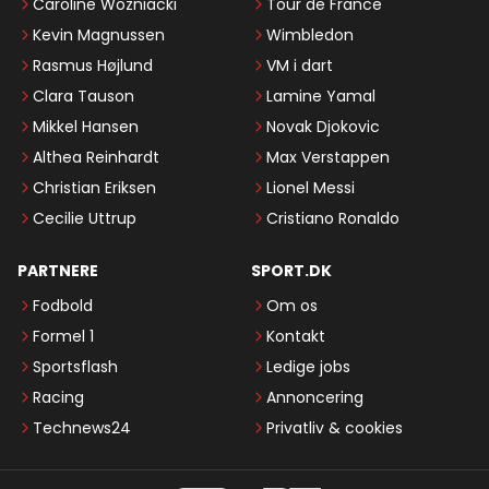
Caroline Wozniacki
Tour de France
Kevin Magnussen
Wimbledon
Rasmus Højlund
VM i dart
Clara Tauson
Lamine Yamal
Mikkel Hansen
Novak Djokovic
Althea Reinhardt
Max Verstappen
Christian Eriksen
Lionel Messi
Cecilie Uttrup
Cristiano Ronaldo
PARTNERE
SPORT.DK
Fodbold
Om os
Formel 1
Kontakt
Sportsflash
Ledige jobs
Racing
Annoncering
Technews24
Privatliv & cookies