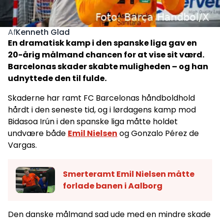
Kenneth Glad
Af
En dramatisk kamp i den spanske liga gav en
20-årig målmand chancen for at vise sit værd.
Barcelonas skader skabte muligheden – og han
udnyttede den til fulde.
Skaderne har ramt FC Barcelonas håndboldhold
hårdt i den seneste tid, og i lørdagens kamp mod
Bidasoa Irún i den spanske liga måtte holdet
undvære både
Emil Nielsen
og Gonzalo Pérez de
Vargas.
Smerteramt Emil Nielsen måtte
forlade banen i Aalborg
Den danske målmand sad ude med en mindre skade