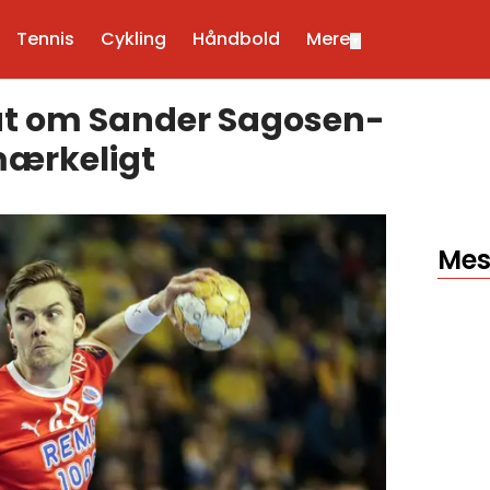
Tennis
Cykling
Håndbold
Mere
▼
at om Sander Sagosen-
 mærkeligt
Mes