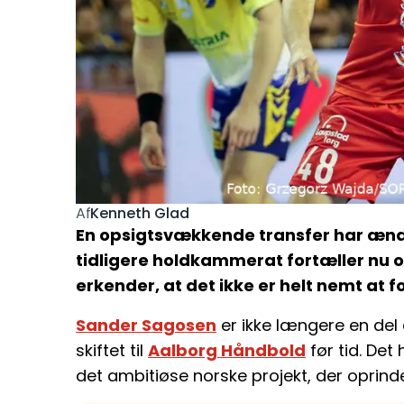
Kenneth Glad
Af
En opsigtsvækkende transfer har ændr
tidligere holdkammerat fortæller nu om
erkender, at det ikke er helt nemt at f
Sander Sagosen
er ikke længere en del
skiftet til
Aalborg Håndbold
før tid. Det
det ambitiøse norske projekt, der oprind