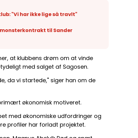
b: "Vi har ikke lige så travlt"
 monsterkontrakt til Sander
er, at klubbens drøm om at vinde
ydeligt med salget af Sagosen.
e, da vi startede," siger han om de
 primært økonomisk motiveret.
pet med økonomiske udfordringer og
ere profiler har forladt projektet.