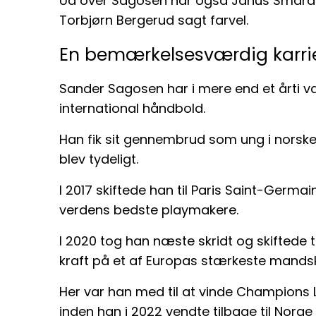
Ud over Sagosen har også Janus Smaras
Torbjørn Bergerud sagt farvel.
En bemærkelsesværdig karri
Sander Sagosen har i mere end et årti vær
international håndbold.
Han fik sit gennembrud som ung i norske
blev tydeligt.
I 2017 skiftede han til Paris Saint-Germain
verdens bedste playmakere.
I 2020 tog han næste skridt og skiftede 
kraft på et af Europas stærkeste mands
Her var han med til at vinde Champions 
inden han i 2022 vendte tilbage til Norge 