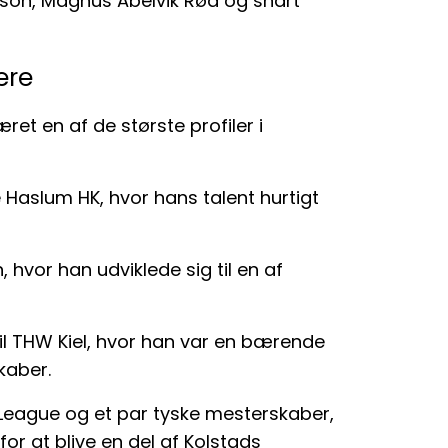
on, Magnus Abelvik Rød og snart
ere
et en af de største profiler i
 Haslum HK, hvor hans talent hurtigt
, hvor han udviklede sig til en af
til THW Kiel, hvor han var en bærende
kaber.
League og et par tyske mesterskaber,
for at blive en del af Kolstads