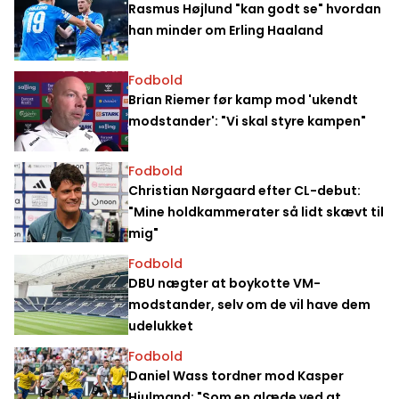
Rasmus Højlund "kan godt se" hvordan
han minder om Erling Haaland
Fodbold
Brian Riemer før kamp mod 'ukendt
modstander': "Vi skal styre kampen"
Fodbold
Christian Nørgaard efter CL-debut:
"Mine holdkammerater så lidt skævt til
mig"
Fodbold
DBU nægter at boykotte VM-
modstander, selv om de vil have dem
udelukket
Fodbold
Daniel Wass tordner mod Kasper
Hjulmand: "Som en glæde ved at