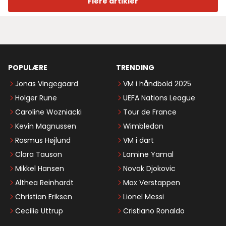
Flere artikler
POPULÆRE
TRENDING
Jonas Vingegaard
VM i håndbold 2025
Holger Rune
UEFA Nations League
Caroline Wozniacki
Tour de France
Kevin Magnussen
Wimbledon
Rasmus Højlund
VM i dart
Clara Tauson
Lamine Yamal
Mikkel Hansen
Novak Djokovic
Althea Reinhardt
Max Verstappen
Christian Eriksen
Lionel Messi
Cecilie Uttrup
Cristiano Ronaldo