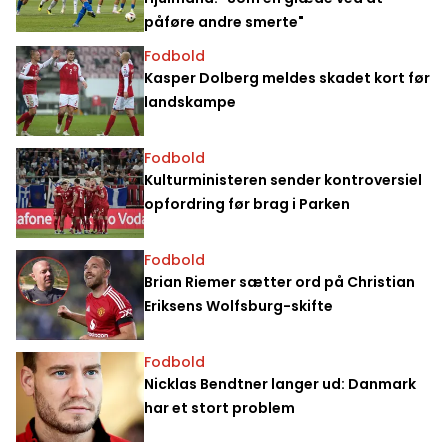
påføre andre smerte"
Fodbold
Kasper Dolberg meldes skadet kort før
landskampe
Fodbold
Kulturministeren sender kontroversiel
opfordring før brag i Parken
Fodbold
Brian Riemer sætter ord på Christian
Eriksens Wolfsburg-skifte
Fodbold
Nicklas Bendtner langer ud: Danmark
har et stort problem