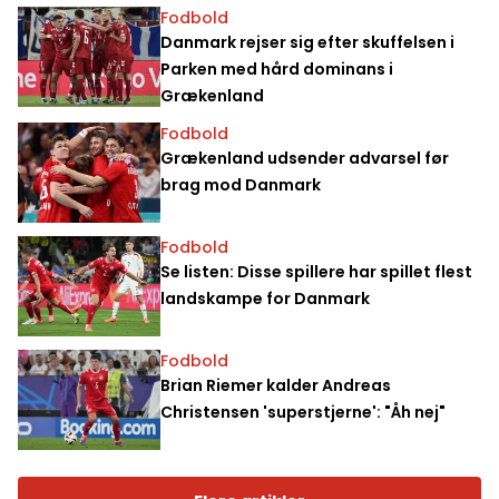
Fodbold
Danmark rejser sig efter skuffelsen i
Parken med hård dominans i
Grækenland
Fodbold
Grækenland udsender advarsel før
brag mod Danmark
Fodbold
Se listen: Disse spillere har spillet flest
landskampe for Danmark
Fodbold
Brian Riemer kalder Andreas
Christensen 'superstjerne': "Åh nej"