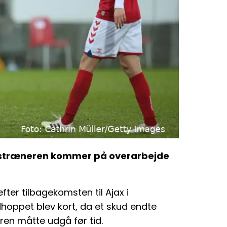
dstræneren kommer på overarbejde
efter tilbagekomsten til Ajax i
oppet blev kort, da et skud endte
en måtte udgå før tid.