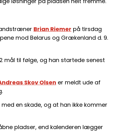
dige løsninger på pladsen helt fremme.
a landstræner
Brian Riemer
på tirsdag
ampene mod Belarus og Grækenland d. 9.
 mål til følge, og han startede senest
Andreas Skov Olsen
er meldt ude af
.
r med en skade, og at han ikke kommer
 åbne pladser, end kalenderen lægger