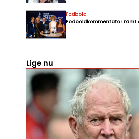
Fodbold
Fodboldkommentator ramt a
Lige nu