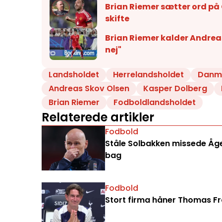
Brian Riemer sætter ord på
skifte
Brian Riemer kalder Andreas
nej"
Landsholdet
Herrelandsholdet
Danm
Andreas Skov Olsen
Kasper Dolberg
Brian Riemer
Fodboldlandsholdet
Relaterede artikler
Fodbold
Ståle Solbakken missede Åge 
bag
Fodbold
Stort firma håner Thomas Fran