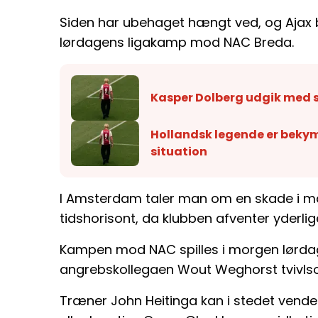
Siden har ubehaget hængt ved, og Ajax 
lørdagens ligakamp mod NAC Breda.
Kasper Dolberg udgik med s
Hollandsk legende er bekym
situation
I Amsterdam taler man om en skade i ma
tidshorisont, da klubben afventer yderli
Kampen mod NAC spilles i morgen lørdag,
angrebskollegaen Wout Weghorst tvivls
Træner John Heitinga kan i stedet ven