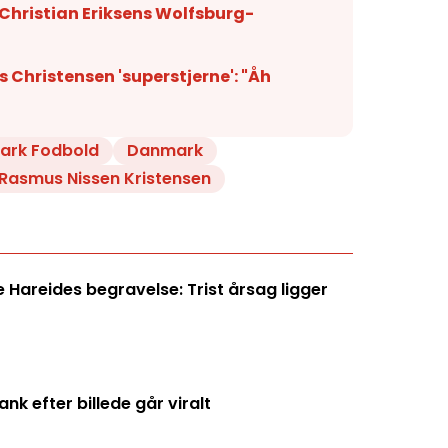
 Christian Eriksens Wolfsburg-
 Christensen 'superstjerne': "Åh
ark Fodbold
Danmark
Rasmus Nissen Kristensen
Hareides begravelse: Trist årsag ligger
k efter billede går viralt