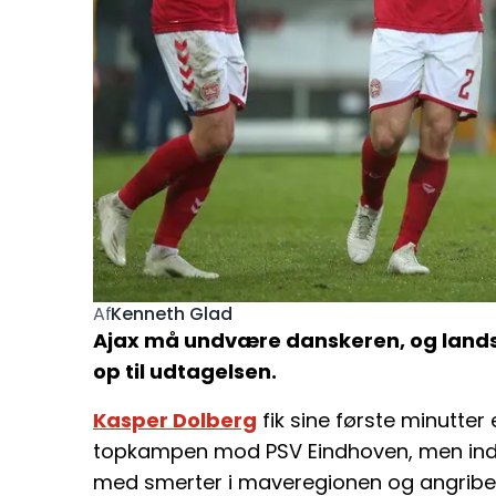
Kenneth Glad
Af
Ajax må undvære danskeren, og lan
op til udtagelsen.
Kasper Dolberg
fik sine første minutter 
topkampen mod PSV Eindhoven, men indh
med smerter i maveregionen og angriber