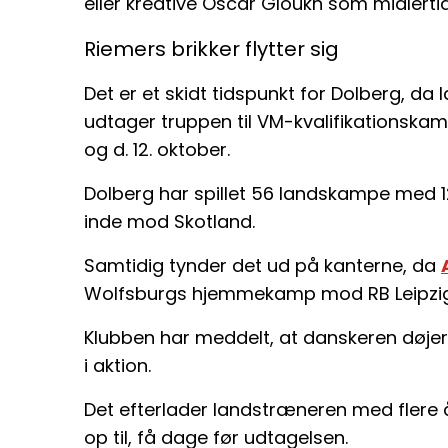
eller kreative Oscar Gloukh som midlerti
Riemers brikker flytter sig
Det er et skidt tidspunkt for Dolberg, d
udtager truppen til VM-kvalifikationsk
og d. 12. oktober.
Dolberg har spillet 56 landskampe med 12
inde mod Skotland.
Samtidig tynder det ud på kanterne, da
Wolfsburgs hjemmekamp mod RB Leipzig
Klubben har meddelt, at danskeren døje
i aktion.
Det efterlader landstræneren med flere
op til, få dage før udtagelsen.