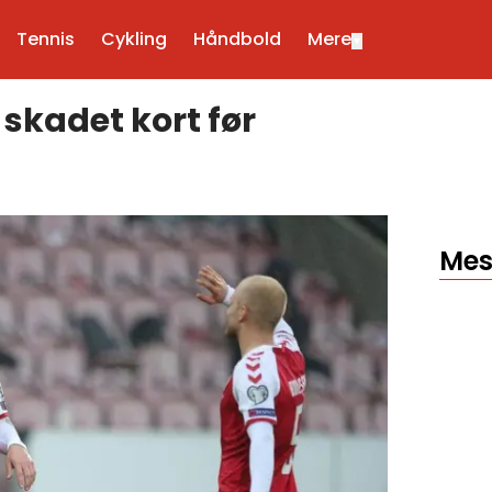
Tennis
Cykling
Håndbold
Mere
▼
skadet kort før
Mes