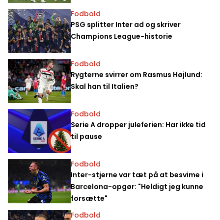
Fodbold
PSG splitter Inter ad og skriver
Champions League-historie
Fodbold
Rygterne svirrer om Rasmus Højlund:
Skal han til Italien?
Fodbold
Serie A dropper juleferien: Har ikke tid
til pause
Fodbold
Inter-stjerne var tæt på at besvime i
Barcelona-opgør: "Heldigt jeg kunne
forsætte"
Fodbold