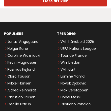
Flere artikler
POPULÆRE
TRENDING
Jonas Vingegaard
VM i håndbold 2025
Holger Rune
UEFA Nations League
Caroline Wozniacki
Tour de France
Kevin Magnussen
Wimbledon
Rasmus Højlund
VM i dart
Clara Tauson
Lamine Yamal
Mikkel Hansen
Novak Djokovic
Althea Reinhardt
Max Verstappen
Christian Eriksen
Lionel Messi
Cecilie Uttrup
Cristiano Ronaldo