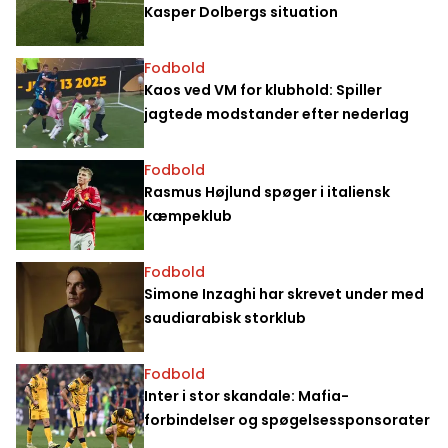
Kasper Dolbergs situation
Fodbold
Kaos ved VM for klubhold: Spiller
jagtede modstander efter nederlag
Fodbold
Rasmus Højlund spøger i italiensk
kæmpeklub
Fodbold
Simone Inzaghi har skrevet under med
saudiarabisk storklub
Fodbold
Inter i stor skandale: Mafia-
forbindelser og spøgelsessponsorater