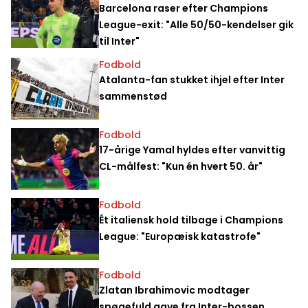
Barcelona raser efter Champions
League-exit: "Alle 50/50-kendelser gik
til Inter"
Fodbold
Atalanta-fan stukket ihjel efter Inter
sammenstød
Fodbold
17-årige Yamal hyldes efter vanvittig
CL-målfest: "Kun én hvert 50. år"
Fodbold
Ét italiensk hold tilbage i Champions
League: "Europæisk katastrofe"
Fodbold
Zlatan Ibrahimovic modtager
spøgefuld gave fra Inter-bossen