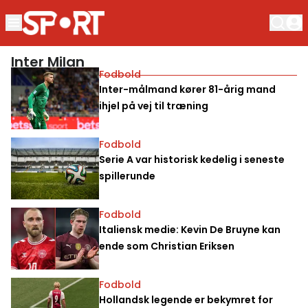
Inter Milan
Fodbold
Inter-målmand kører 81-årig mand
ihjel på vej til træning
Fodbold
Serie A var historisk kedelig i seneste
spillerunde
Fodbold
Italiensk medie: Kevin De Bruyne kan
ende som Christian Eriksen
Fodbold
Hollandsk legende er bekymret for