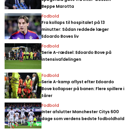
Beppe Marotta
Fodbold
Fra kollaps til hospitalet på 13
minutter: Sådan reddede læger
Edoardo Boves liv
Fodbold
Serie A-rædsel: Edoardo Bove på
intensivafdelingen
Fodbold
Serie A-kamp aflyst efter Edoardo
Bove kollapser på banen: Flere spillere i
tårer
Fodbold
Inter afslutter Manchester Citys 600
dage som verdens bedste fodboldhold