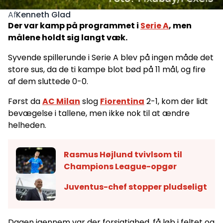
Kenneth Glad
Af
Der var kamp på programmet i
Serie A
, men
målene holdt sig langt væk.
Syvende spillerunde i Serie A blev på ingen måde det
store sus, da de ti kampe blot bød på 11 mål, og fire
af dem sluttede 0-0.
Først da
AC Milan
slog
Fiorentina
2-1, kom der lidt
bevægelse i tallene, men ikke nok til at ændre
helheden.
Rasmus Højlund tvivlsom til
Champions League-opgør
Juventus-chef stopper pludseligt
Dagen igennem var der forsigtighed, få løb i feltet og