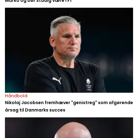
Marko og bør stadig være i F1
Håndbold
Nikolaj Jacobsen fremhæver "genistreg" som afgørende
årsag til Danmarks succes