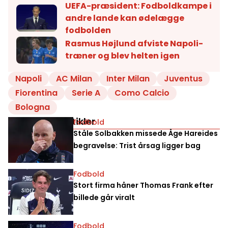
UEFA-præsident: Fodboldkampe i
andre lande kan ødelægge
fodbolden
Rasmus Højlund afviste Napoli-
træner og blev helten igen
Napoli
AC Milan
Inter Milan
Juventus
Fiorentina
Serie A
Como Calcio
Bologna
Relaterede artikler
Fodbold
Ståle Solbakken missede Åge Hareides
begravelse: Trist årsag ligger bag
Fodbold
Stort firma håner Thomas Frank efter
billede går viralt
Fodbold