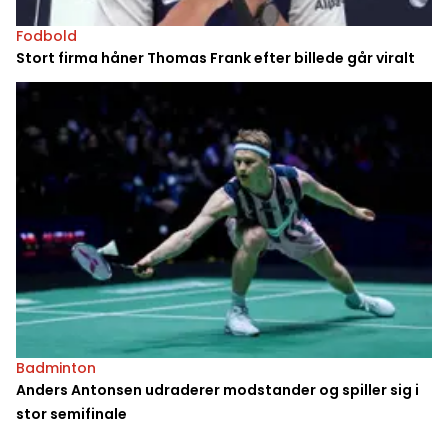
Fodbold
Stort firma håner Thomas Frank efter billede går viralt
Badminton
Anders Antonsen udraderer modstander og spiller sig i
stor semifinale