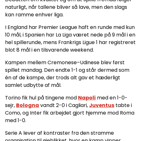
naturligt, når tallene bliver så lave, men den slags
kan ramme enhver liga.
I England har Premier League haft en runde med kun
10 mål, i Spanien har La Liga været nede på 9 mål i en
hel spillerunde, mens Frankrigs Ligue 1 har registreret
blot 8 mål i en tilsvarende weekend.
Kampen mellem Cremonese–Udinese blev først
spillet mandag. Den endte 1-1 og står dermed som
én af de kampe, der trods alt gav et hæderligt
samlet udbytte af mål.
Torino fik hul på tingene mod
Napoli
med en 1-0-
sejr,
Bologna
vandt 2-0 i Cagliari,
Juventus
tabte i
Como, og Inter fik arbejdet gjort hjemme mod Roma
med 1-0.
Serie A lever af kontraster fra den stramme
organisation til øjeblikket, hvor en kamp vipper.