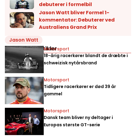
debuterer i formelbil
Jason Watt bliver Formel 1-
kommentator: Debuterer ved
Australiens Grand Prix
Jason Watt
Relaterede artikler
Motorsport
18-årig racerkører blandt de dræbte i
schweizisk nytårsbrand
Motorsport
Tidligere racerkører er død 39 år
gammel
Motorsport
Dansk team bliver ny deltager i
Europas største GT-serie