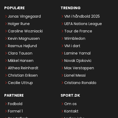
POPULÆRE
TRENDING
Jonas Vingegaard
VM i håndbold 2025
Holger Rune
UEFA Nations League
Caroline Wozniacki
Tour de France
Kevin Magnussen
Wimbledon
Rasmus Højlund
VM i dart
Clara Tauson
Lamine Yamal
Mikkel Hansen
Novak Djokovic
Althea Reinhardt
Max Verstappen
Christian Eriksen
Lionel Messi
Cecilie Uttrup
Cristiano Ronaldo
PARTNERE
SPORT.DK
Fodbold
Om os
Formel 1
Kontakt