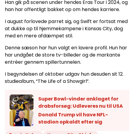
Han gik på scenen under hendes Eras Tour i 2024, og
han har offentligt bakket op om hendes karriere.
I august forlovede parret sig, og Swift er fortsat med
at dukke op til hjemmekampene i Kansas City, dog
med en mere afdæmpet stil.
Denne sæson har hun valgt en lavere profil. Hun har
har undgået de store tv-billeder og de markante
entréer gennem spillertunnelen.
I begyndelsen af oktober udgav hun desuden sit 12.
studiealbum, “The Life of a Showgirl”.
Super Bowl-vinder anklaget for
drabsforsøg: Udleveres nu til USA
Donald Trump vil have NFL-
stadion opkaldt efter sig