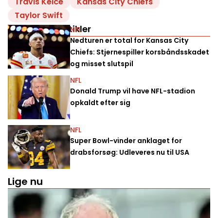
Travis Kelce
Kansas City Chiefs
Taylor Swift
Relaterede artikler
NFL
Nedturen er total for Kansas City
Chiefs: Stjernespiller korsbåndsskadet
og misset slutspil
NFL
Donald Trump vil have NFL-stadion
opkaldt efter sig
NFL
Super Bowl-vinder anklaget for
drabsforsøg: Udleveres nu til USA
Lige nu