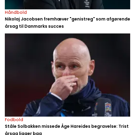
Håndbold
Nikolaj Jacobsen fremhæver "genistreg" som afgørende
årsag til Danmarks succes
Fodbold
Ståle Solbakken missede Åge Hareides begravelse: Trist
årsag ligger bag