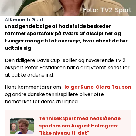
Kenneth Glad
Af
En stigende bølge af hadefulde beskeder
rammer sportsfolk på tværs af discipliner og
tvinger mange til at overveje, hvor åbent de tør
udtale sig.
Den tidligere Davis Cup-spiller og nuværende TV 2-
ekspert Peter Bastiansen har aldrig været kendt for
at pakke ordene ind.
Hans kommentarer om
Holger Rune
,
Clara Tauson
og andre danske tennisspillere bliver ofte
bemærket for deres ærlighed.
Tennisekspert med nedslående
spådom om August Holmgren:
"Ikke niveau til det"