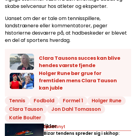
skabe selvcensur hos atleter og eksperter.
Uanset om der er tale om tennisspillere,
landstrænere eller kommentatorer, peger
historierne desværre på, at hadbeskeder er blevet
en del af sportens hverdag.
Clara Tausons succes kan blive
hendes værste fjende
Holger Rune bør grue for
fremtiden mens Clara Tauson
kan juble
Tennis
Fodbold
Formel 1
Holger Rune
Clara Tauson
Jon Dahl Tomasson
Katie Boulter
Relaterede artikler
Sportsnyt
Bizar tendens spreder sig i skihop: