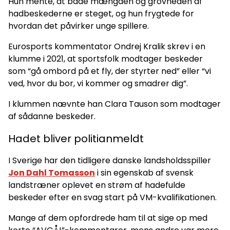
Hun mente, at både mængden og grovheden af
hadbeskederne er steget, og hun frygtede for
hvordan det påvirker unge spillere.
Eurosports kommentator Ondrej Kralik skrev i en
klumme i 2021, at sportsfolk modtager beskeder
som “gå ombord på et fly, der styrter ned” eller “vi
ved, hvor du bor, vi kommer og smadrer dig”.
I klummen nævnte han Clara Tauson som modtager
af sådanne beskeder.
Hadet bliver politianmeldt
I Sverige har den tidligere danske landsholdsspiller
Jon Dahl Tomasson
i sin egenskab af svensk
landstræner oplevet en strøm af hadefulde
beskeder efter en svag start på VM-kvalifikationen.
Mange af dem opfordrede ham til at sige op med