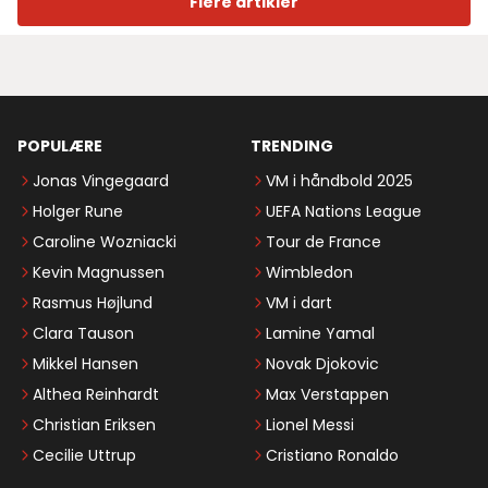
Flere artikler
POPULÆRE
TRENDING
Jonas Vingegaard
VM i håndbold 2025
Holger Rune
UEFA Nations League
Caroline Wozniacki
Tour de France
Kevin Magnussen
Wimbledon
Rasmus Højlund
VM i dart
Clara Tauson
Lamine Yamal
Mikkel Hansen
Novak Djokovic
Althea Reinhardt
Max Verstappen
Christian Eriksen
Lionel Messi
Cecilie Uttrup
Cristiano Ronaldo