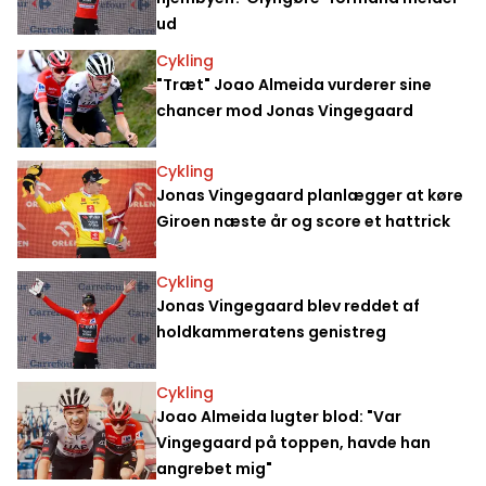
ud
Cykling
"Træt" Joao Almeida vurderer sine
chancer mod Jonas Vingegaard
Cykling
Jonas Vingegaard planlægger at køre
Giroen næste år og score et hattrick
Cykling
Jonas Vingegaard blev reddet af
holdkammeratens genistreg
Cykling
Joao Almeida lugter blod: "Var
Vingegaard på toppen, havde han
angrebet mig"