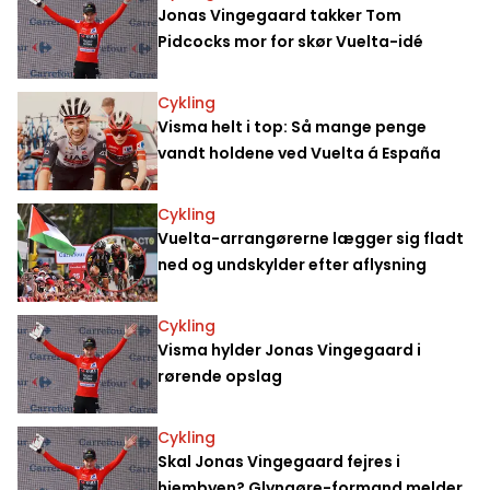
Jonas Vingegaard takker Tom
Pidcocks mor for skør Vuelta-idé
Cykling
Visma helt i top: Så mange penge
vandt holdene ved Vuelta á España
Cykling
Vuelta-arrangørerne lægger sig fladt
ned og undskylder efter aflysning
Cykling
Visma hylder Jonas Vingegaard i
rørende opslag
Cykling
Skal Jonas Vingegaard fejres i
hjembyen? Glyngøre-formand melder