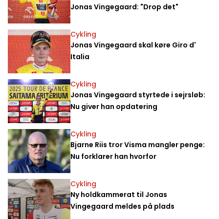
Jonas Vingegaard: "Drop det"
Cykling
Jonas Vingegaard skal køre Giro d'
Italia
Cykling
Jonas Vingegaard styrtede i sejrsløb:
Nu giver han opdatering
Cykling
Bjarne Riis tror Visma mangler penge:
Nu forklarer han hvorfor
Cykling
Ny holdkammerat til Jonas
Vingegaard meldes på plads