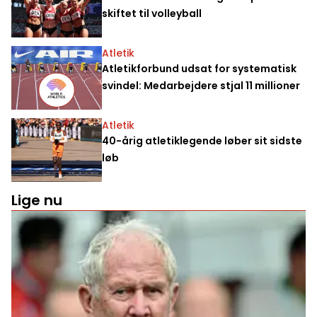
skiftet til volleyball
Atletik
Atletikforbund udsat for systematisk
svindel: Medarbejdere stjal 11 millioner
Atletik
40-årig atletiklegende løber sit sidste
løb
Lige nu