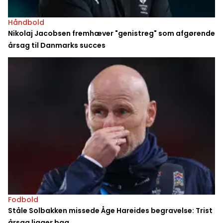
Håndbold
Nikolaj Jacobsen fremhæver "genistreg" som afgørende
årsag til Danmarks succes
Fodbold
Ståle Solbakken missede Åge Hareides begravelse: Trist
årsag ligger bag