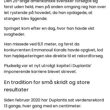
Den 25-årige amerikanske svensker forsøgte sig
først uden held, men på anden omgang røg han over
let rystende på hovedet, da han opdagede, at
stangen blev liggende.
Springet kom efter en dag, hvor han havde vist
svagheder.
Han missede ved 6,11 meter, og først da
konkurrenten Emmanouil Karalis havde opgivet, lod
han højdejusteringen ske direkte til et rekordforsøg.
Pludselig var et nyt utroligt kapitel i Duplantis’
imponerende karriere blevet skrevet.
En tradition for små skridt og store
resultater
Siden februar 2020 har Duplantis sat verdensrekord
13 gange, hver gang med en centimeter.