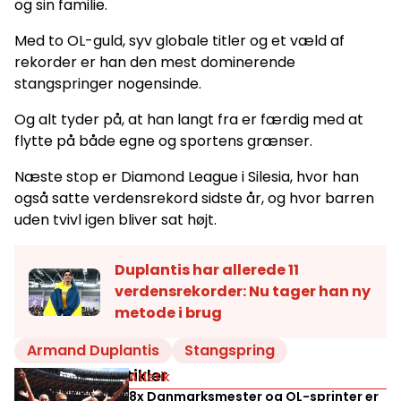
og sin familie.
Med to OL-guld, syv globale titler og et væld af
rekorder er han den mest dominerende
stangspringer nogensinde.
Og alt tyder på, at han langt fra er færdig med at
flytte på både egne og sportens grænser.
Næste stop er Diamond League i Silesia, hvor han
også satte verdensrekord sidste år, og hvor barren
uden tvivl igen bliver sat højt.
Duplantis har allerede 11
verdensrekorder: Nu tager han ny
metode i brug
Armand Duplantis
Stangspring
Relaterede artikler
Atletik
8x Danmarksmester og OL-sprinter er