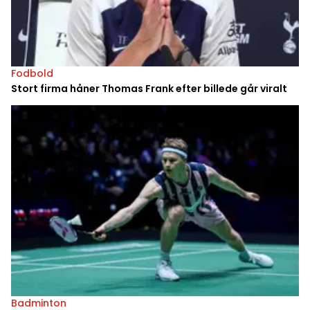
Fodbold
Stort firma håner Thomas Frank efter billede går viralt
Badminton