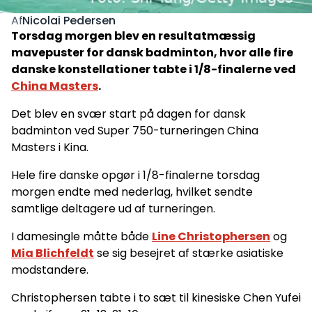
Nicolai Pedersen
Af
Torsdag morgen blev en resultatmæssig
mavepuster for dansk badminton, hvor alle fire
danske konstellationer tabte i 1/8-finalerne ved
China Masters
.
Det blev en svær start på dagen for dansk
badminton ved Super 750-turneringen China
Masters i Kina.
Hele fire danske opgør i 1/8-finalerne torsdag
morgen endte med nederlag, hvilket sendte
samtlige deltagere ud af turneringen.
I damesingle måtte både
Line Christophersen
og
Mia Blichfeldt
se sig besejret af stærke asiatiske
modstandere.
Christophersen tabte i to sæt til kinesiske Chen Yufei