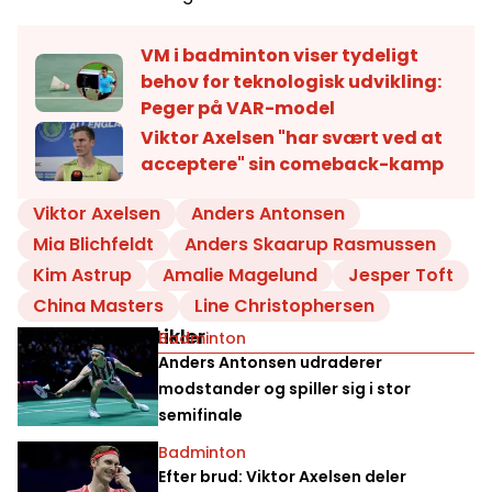
VM i badminton viser tydeligt
behov for teknologisk udvikling:
Peger på VAR-model
Viktor Axelsen "har svært ved at
acceptere" sin comeback-kamp
Viktor Axelsen
Anders Antonsen
Mia Blichfeldt
Anders Skaarup Rasmussen
Kim Astrup
Amalie Magelund
Jesper Toft
China Masters
Line Christophersen
Relaterede artikler
Badminton
Anders Antonsen udraderer
modstander og spiller sig i stor
semifinale
Badminton
Efter brud: Viktor Axelsen deler