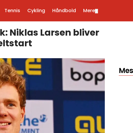
Tennis
Cykling
Håndbold
Mere
▼
: Niklas Larsen bliver
ltstart
Mes