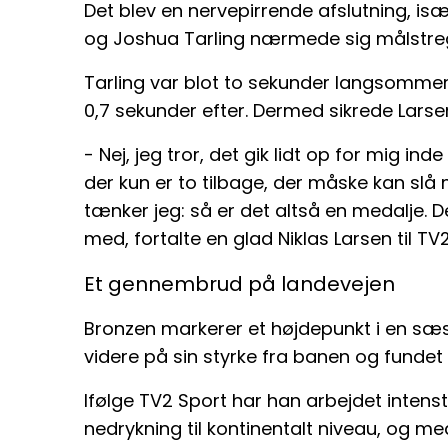
Det blev en nervepirrende afslutning, isæ
og Joshua Tarling nærmede sig målstre
Tarling var blot to sekunder langsomme
0,7 sekunder efter. Dermed sikrede Lar
- Nej, jeg tror, det gik lidt op for mig inde
der kun er to tilbage, der måske kan slå 
tænker jeg: så er det altså en medalje. De
med, fortalte en glad Niklas Larsen til TV2
Et gennembrud på landevejen
Bronzen markerer et højdepunkt i en sæs
videre på sin styrke fra banen og funde
Ifølge TV2 Sport har han arbejdet intenst 
nedrykning til kontinentalt niveau, og me