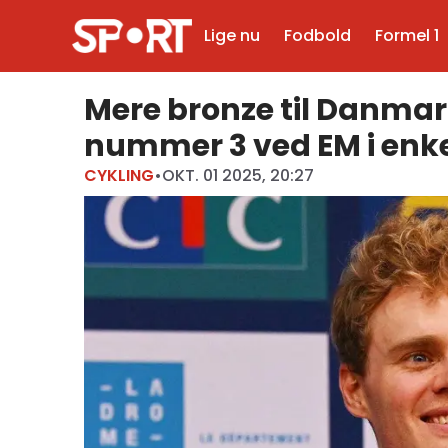
Lige nu
Fodbold
Formel 1
Mere bronze til Danmark
nummer 3 ved EM i enke
CYKLING
•
OKT. 01 2025, 20:27