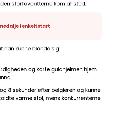
inden storfavoritterne kom af sted.
edalje i enkeltstart
at han kunne blande sig i
ærdigheden og kørte guldhjelmen hjem
anna.
 og 8 sekunder efter belgieren og kunne
åkaldte varme stol, mens konkurrenterne