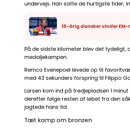
undervejs. Han satte de hurtigste tider, 
16-årig dansker vinder EM-m
På de sidste kilometer blev det tydeligt, 
medaljekampen.
Remco Evenepoel levede op til favoritv
med 43 sekunders forspring til Filippo G
Larsen kom ind på tredjepladsen 1 minut
derefter følge resten af løbet fra den s
jagtede hans tid.
Tæt kamp om bronzen