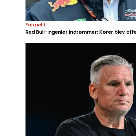
Formel 1
Red Bull-ingeniør indrømmer: Kører blev off