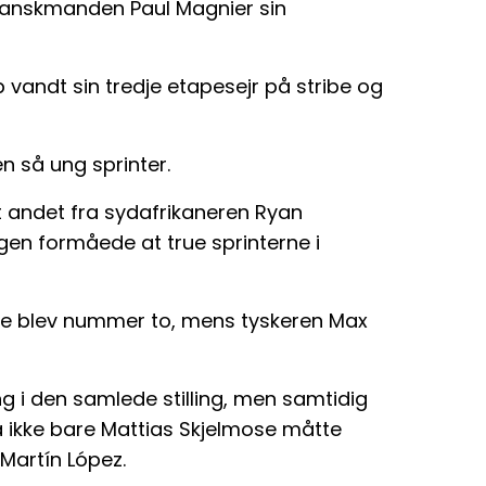
ranskmanden Paul Magnier sin
 vandt sin tredje etapesejr på stribe og
 så ung sprinter.
t andet fra sydafrikaneren Ryan
gen formåede at true sprinterne i
he blev nummer to, mens tyskeren Max
g i den samlede stilling, men samtidig
da ikke bare Mattias Skjelmose måtte
Martín López.