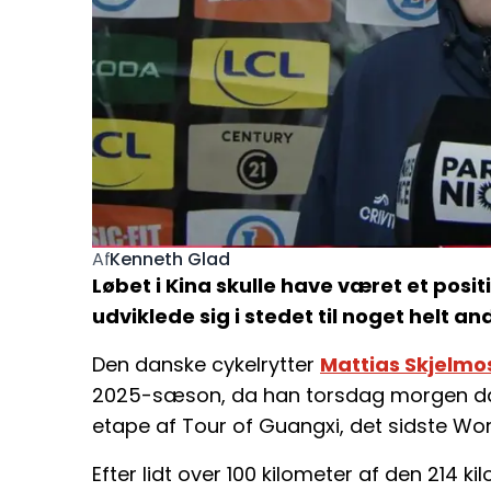
Kenneth Glad
Af
Løbet i Kina skulle have været et posi
udviklede sig i stedet til noget helt an
Den danske cykelrytter
Mattias Skjelmo
2025-sæson, da han torsdag morgen dans
etape af Tour of Guangxi, det sidste Wor
Efter lidt over 100 kilometer af den 214 k