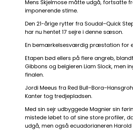
Mens Skjelmose måtte udgå, fortsatte f
imponerende stime.
Den 21-årige rytter fra Soudal–Quick Step
har nu hentet 17 sejre i denne sæson.
En bemærkelsesværdig præstation for en
Etapen bød ellers på flere angreb, bland
Gibbons og belgieren Liam Slock, men in
finalen.
Jordi Meeus fra Red Bull–Bora–Hansgro
Kanter tog tredjepladsen.
Med sin sejr udbyggede Magnier sin førin
mistede løbet to af sine store profiler, 
udgå, men også ecuadorianeren Harold 