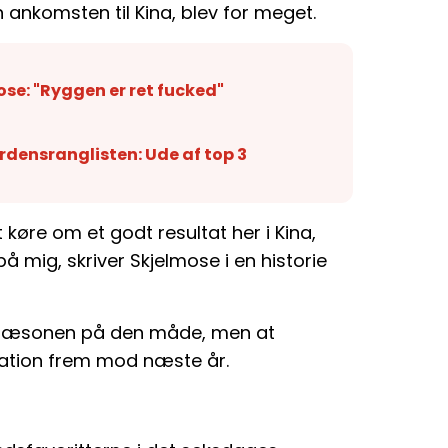
ankomsten til Kina, blev for meget.
ose: "Ryggen er ret fucked"
rdensranglisten: Ude af top 3
 køre om et godt resultat her i Kina,
mig, skriver Skjelmose i en historie
tte sæsonen på den måde, men at
vation frem mod næste år.