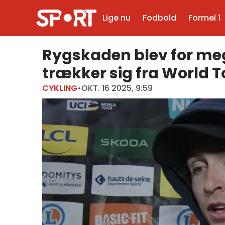
Lige nu
Fodbold
Formel 1
Rygskaden blev for meg
trækker sig fra World T
CYKLING
•
OKT. 16 2025, 9:59