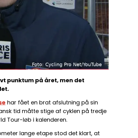
tivt punktum på året, men det
det.
se
har fået en brat afslutning på sin
k tid måtte stige af cyklen på tredje
ld Tour-løb i kalenderen.
ilometer lange etape stod det klart, at