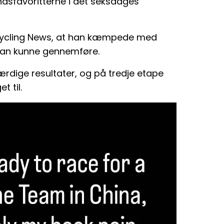
åndsfavoritterne i det seksdages
il Cycling News, at han kæmpede med
 han kunne gennemføre.
rdige resultater, og på tredje etape
t til.