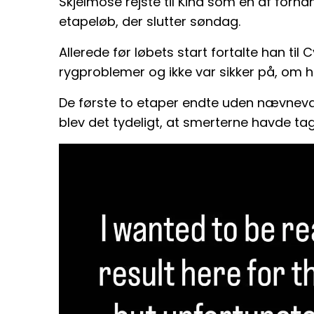
Skjelmose rejste til Kina som en af forh
etapeløb, der slutter søndag.
Allerede før løbets start fortalte han t
rygproblemer og ikke var sikker på, om
De første to etaper endte uden nævnevæ
blev det tydeligt, at smerterne havde tage