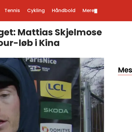
Tennis
Cykling
Håndbold
Mere
▼
et: Mattias Skjelmose
our-løb i Kina
Mes