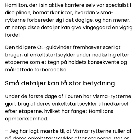
Hamilton, der i sin aktive karriere selv var specialist i
disciplinen, bemærker især, hvordan Visma-
rytterne forbereder sig i det daglige, og han mener,
at netop disse detaljer kan give Vingegaard en vigtig
fordel.
Den tidligere OL-guldvinder fremhæver særligt
brugen af enkeltstartscykler under nedkøling efter
etaperne som et tegn på holdets konsekvente og
målrettede forberedelse.
Små detaljer kan få stor betydning
Under de første dage af Touren har Visma-rytterne
gjort brug af deres enkeltstartscykler til nedkørsel
efter etaperne, hvilket har fanget Hamiltons
opmærksomhed.
– Jeg har lagt mærke til, at Visma-rytterne ruller af
på deres enkeltstartscykler efter etaperne. Det er