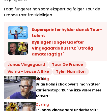
I dag fungerer han som ekspert og følger Tour de
France tæt fra sidelinjen.
Supersprinter hylder dansk Tour-
talent
Kyllingen langer ud efter
Vingegaards hustru: "Utrolig
amatøragtigt"
Jonas Vingegaard
Tour De France
Visma - Lease A Bike
Tyler Hamilton
Relaterede artikler
Cykling
Brian Holm i chok over Simon Yates'
karrierestop: "Kunne ikke være mere
forkert"
Cykling
Er Jonas Vingegaard underbetalt?