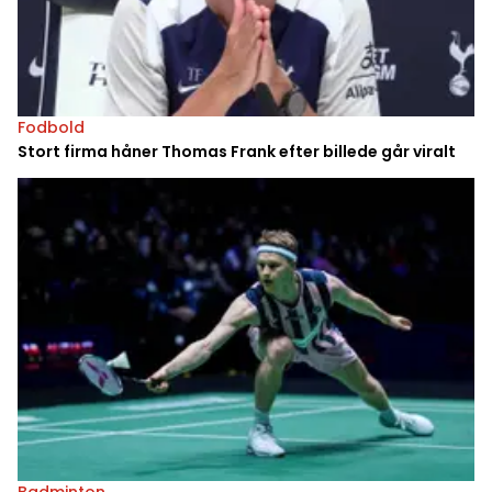
Fodbold
Stort firma håner Thomas Frank efter billede går viralt