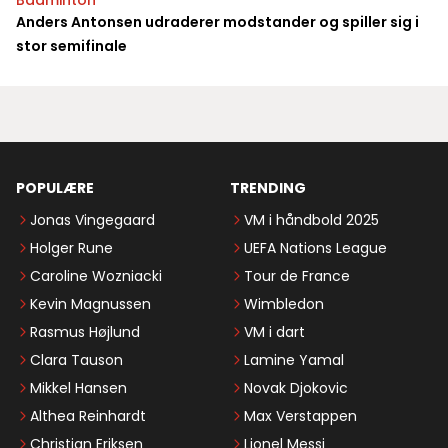
Badminton
Anders Antonsen udraderer modstander og spiller sig i
stor semifinale
POPULÆRE
TRENDING
Jonas Vingegaard
VM i håndbold 2025
Holger Rune
UEFA Nations League
Caroline Wozniacki
Tour de France
Kevin Magnussen
Wimbledon
Rasmus Højlund
VM i dart
Clara Tauson
Lamine Yamal
Mikkel Hansen
Novak Djokovic
Althea Reinhardt
Max Verstappen
Christian Eriksen
Lionel Messi