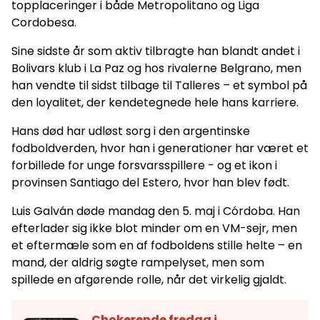
topplaceringer i både Metropolitano og Liga
Cordobesa.
Sine sidste år som aktiv tilbragte han blandt andet i
Bolivars klub i La Paz og hos rivalerne Belgrano, men
han vendte til sidst tilbage til Talleres – et symbol på
den loyalitet, der kendetegnede hele hans karriere.
Hans død har udløst sorg i den argentinske
fodboldverden, hvor han i generationer har været et
forbillede for unge forsvarsspillere - og et ikon i
provinsen Santiago del Estero, hvor han blev født.
Luis Galván døde mandag den 5. maj i Córdoba. Han
efterlader sig ikke blot minder om en VM-sejr, men
et eftermæle som en af fodboldens stille helte – en
mand, der aldrig søgte rampelyset, men som
spillede en afgørende rolle, når det virkelig gjaldt.
Chokerende fredag i