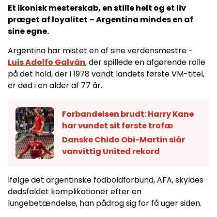
Et ikonisk mesterskab, en stille helt og et liv
præget af loyalitet – Argentina mindes en af
sine egne.
Argentina har mistet en af sine verdensmestre -
Luis Adolfo Galván
, der spillede en afgørende rolle
på det hold, der i 1978 vandt landets første VM-titel,
er død i en alder af 77 år.
Forbandelsen brudt: Harry Kane
har vundet sit første trofæ
Danske Chido Obi-Martin slår
vanvittig United rekord
Ifølge det argentinske fodboldforbund, AFA, skyldes
dødsfaldet komplikationer efter en
lungebetændelse, han pådrog sig for få uger siden.