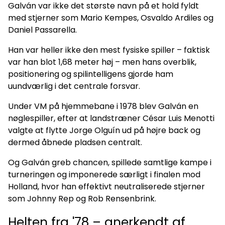
Galván var ikke det største navn på et hold fyldt
med stjerner som Mario Kempes, Osvaldo Ardiles og
Daniel Passarella.
Han var heller ikke den mest fysiske spiller – faktisk
var han blot 1,68 meter høj – men hans overblik,
positionering og spilintelligens gjorde ham
uundværlig i det centrale forsvar.
Under VM på hjemmebane i 1978 blev Galván en
nøglespiller, efter at landstræner César Luis Menotti
valgte at flytte Jorge Olguín ud på højre back og
dermed åbnede pladsen centralt.
Og Galván greb chancen, spillede samtlige kampe i
turneringen og imponerede særligt i finalen mod
Holland, hvor han effektivt neutraliserede stjerner
som Johnny Rep og Rob Rensenbrink.
Helten fra '78 – anerkendt af