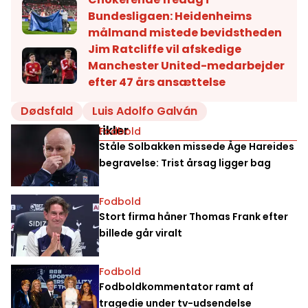
Bundesligaen: Heidenheims
målmand mistede bevidstheden
Jim Ratcliffe vil afskedige
Manchester United-medarbejder
efter 47 års ansættelse
Dødsfald
Luis Adolfo Galván
Relaterede artikler
Fodbold
Ståle Solbakken missede Åge Hareides
begravelse: Trist årsag ligger bag
Fodbold
Stort firma håner Thomas Frank efter
billede går viralt
Fodbold
Fodboldkommentator ramt af
tragedie under tv-udsendelse