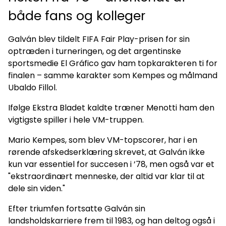
både fans og kolleger
Galván blev tildelt FIFA Fair Play-prisen for sin
optræden i turneringen, og det argentinske
sportsmedie El Gráfico gav ham topkarakteren ti for
finalen – samme karakter som Kempes og målmand
Ubaldo Fillol.
Ifølge Ekstra Bladet kaldte træner Menotti ham den
vigtigste spiller i hele VM-truppen.
Mario Kempes, som blev VM-topscorer, har i en
rørende afskedserklæring skrevet, at Galván ikke
kun var essentiel for succesen i ’78, men også var et
"ekstraordinært menneske, der altid var klar til at
dele sin viden."
Efter triumfen fortsatte Galván sin
landsholdskarriere frem til 1983, og han deltog også i