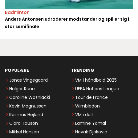
Badminton
Anders Antonsen udraderer modstander og spiller sig i
stor semifinale
POPULÆRE
TRENDING
Jonas Vingegaard
VM i håndbold 2025
Holger Rune
UEFA Nations League
Caroline Wozniacki
Tour de France
Kevin Magnussen
Wimbledon
Rasmus Højlund
VM i dart
Clara Tauson
Lamine Yamal
Mikkel Hansen
Novak Djokovic