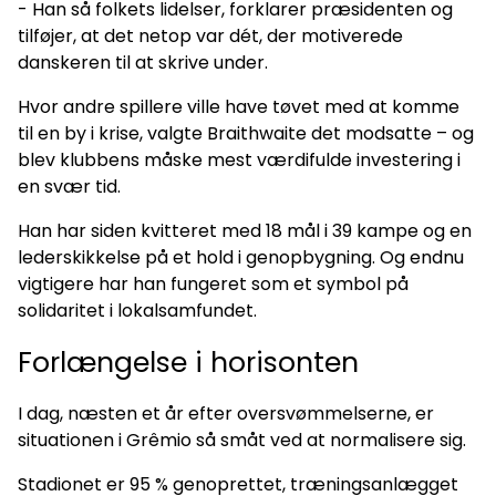
- Han så folkets lidelser, forklarer præsidenten og
tilføjer, at det netop var dét, der motiverede
danskeren til at skrive under.
Hvor andre spillere ville have tøvet med at komme
til en by i krise, valgte Braithwaite det modsatte – og
blev klubbens måske mest værdifulde investering i
en svær tid.
Han har siden kvitteret med 18 mål i 39 kampe og en
lederskikkelse på et hold i genopbygning. Og endnu
vigtigere har han fungeret som et symbol på
solidaritet i lokalsamfundet.
Forlængelse i horisonten
I dag, næsten et år efter oversvømmelserne, er
situationen i Grêmio så småt ved at normalisere sig.
Stadionet er 95 % genoprettet, træningsanlægget