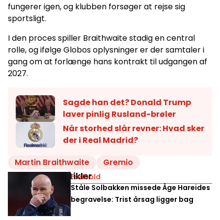
fungerer igen, og klubben forsøger at rejse sig
sportsligt.
I den proces spiller Braithwaite stadig en central
rolle, og ifølge Globos oplysninger er der samtaler i
gang om at forlænge hans kontrakt til udgangen af
2027.
Sagde han det? Donald Trump
laver pinlig Rusland-brøler
Når storhed slår revner: Hvad sker
der i Real Madrid?
Martin Braithwaite
Gremio
Relaterede artikler
Fodbold
Ståle Solbakken missede Åge Hareides
begravelse: Trist årsag ligger bag