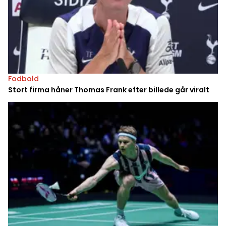
Fodbold
Stort firma håner Thomas Frank efter billede går viralt