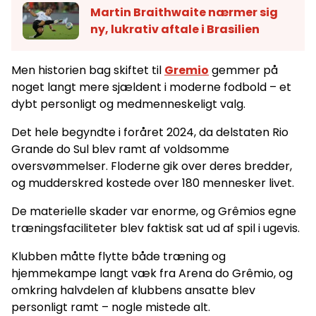
Martin Braithwaite nærmer sig
ny, lukrativ aftale i Brasilien
Men historien bag skiftet til
Gremio
gemmer på
noget langt mere sjældent i moderne fodbold – et
dybt personligt og medmenneskeligt valg.
Det hele begyndte i foråret 2024, da delstaten Rio
Grande do Sul blev ramt af voldsomme
oversvømmelser. Floderne gik over deres bredder,
og mudderskred kostede over 180 mennesker livet.
De materielle skader var enorme, og Grêmios egne
træningsfaciliteter blev faktisk sat ud af spil i ugevis.
Klubben måtte flytte både træning og
hjemmekampe langt væk fra Arena do Grêmio, og
omkring halvdelen af klubbens ansatte blev
personligt ramt – nogle mistede alt.