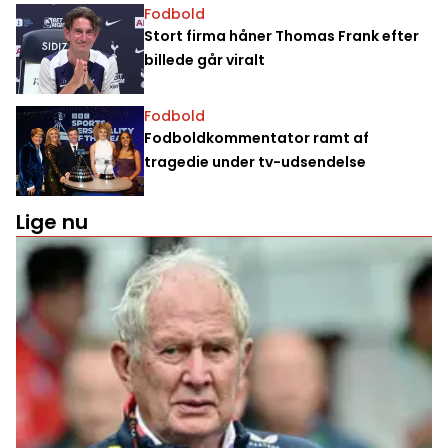
Fodbold
Stort firma håner Thomas Frank efter
billede går viralt
Fodbold
Fodboldkommentator ramt af
tragedie under tv-udsendelse
Lige nu