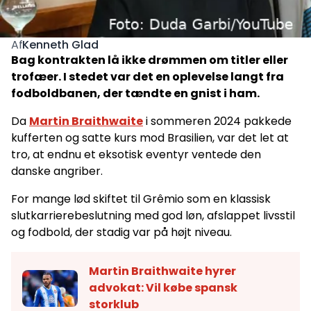
Kenneth Glad
Af
Bag kontrakten lå ikke drømmen om titler eller
trofæer. I stedet var det en oplevelse langt fra
fodboldbanen, der tændte en gnist i ham.
Da
Martin Braithwaite
i sommeren 2024 pakkede
kufferten og satte kurs mod Brasilien, var det let at
tro, at endnu et eksotisk eventyr ventede den
danske angriber.
For mange lød skiftet til Grêmio som en klassisk
slutkarrierebeslutning med god løn, afslappet livsstil
og fodbold, der stadig var på højt niveau.
Martin Braithwaite hyrer
advokat: Vil købe spansk
storklub