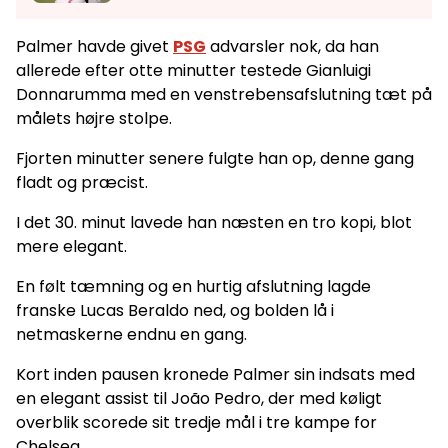
Palmer havde givet
PSG
advarsler nok, da han
allerede efter otte minutter testede Gianluigi
Donnarumma med en venstrebensafslutning tæt på
målets højre stolpe.
Fjorten minutter senere fulgte han op, denne gang
fladt og præcist.
I det 30. minut lavede han næsten en tro kopi, blot
mere elegant.
En følt tæmning og en hurtig afslutning lagde
franske Lucas Beraldo ned, og bolden lå i
netmaskerne endnu en gang.
Kort inden pausen kronede Palmer sin indsats med
en elegant assist til João Pedro, der med køligt
overblik scorede sit tredje mål i tre kampe for
Chelsea.