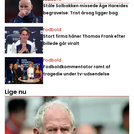
Ståle Solbakken missede Åge Hareides
begravelse: Trist årsag ligger bag
Fodbold
Stort firma håner Thomas Frank efter
billede går viralt
Fodbold
Fodboldkommentator ramt af
tragedie under tv-udsendelse
Lige nu