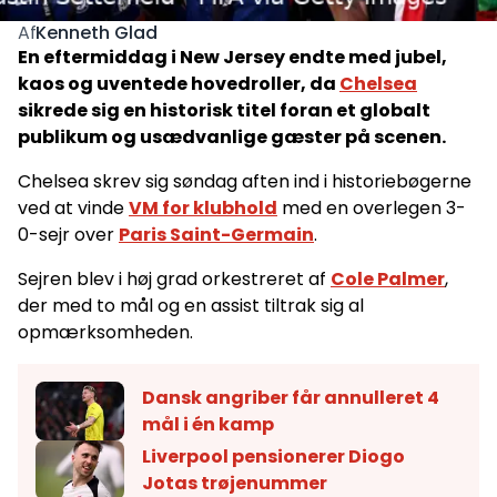
Kenneth Glad
Af
En eftermiddag i New Jersey endte med jubel,
kaos og uventede hovedroller, da
Chelsea
sikrede sig en historisk titel foran et globalt
publikum og usædvanlige gæster på scenen.
Chelsea skrev sig søndag aften ind i historiebøgerne
ved at vinde
VM for klubhold
med en overlegen 3-
0-sejr over
Paris Saint-Germain
.
Sejren blev i høj grad orkestreret af
Cole Palmer
,
der med to mål og en assist tiltrak sig al
opmærksomheden.
Dansk angriber får annulleret 4
mål i én kamp
Liverpool pensionerer Diogo
Jotas trøjenummer