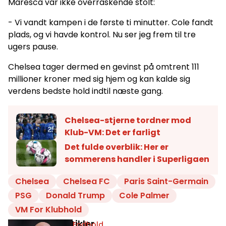
Maresca var ikke overraskende stolt:
- Vi vandt kampen i de første ti minutter. Cole fandt
plads, og vi havde kontrol. Nu ser jeg frem til tre
ugers pause.
Chelsea tager dermed en gevinst på omtrent 111
millioner kroner med sig hjem og kan kalde sig
verdens bedste hold indtil næste gang.
Chelsea-stjerne tordner mod
Klub-VM: Det er farligt
Det fulde overblik: Her er
sommerens handler i Superligaen
Chelsea
Chelsea FC
Paris Saint-Germain
PSG
Donald Trump
Cole Palmer
VM For Klubhold
Relaterede artikler
Fodbold