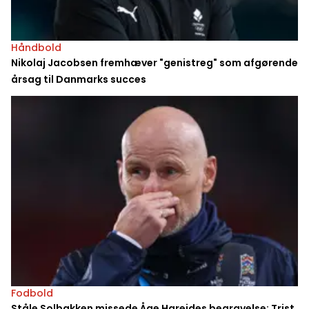
Håndbold
Nikolaj Jacobsen fremhæver "genistreg" som afgørende
årsag til Danmarks succes
Fodbold
Ståle Solbakken missede Åge Hareides begravelse: Trist