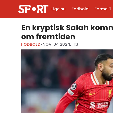
Lige nu
Fodbold
Formel 1
En kryptisk Salah ko
om fremtiden
FODBOLD
•
NOV. 04 2024, 11:31