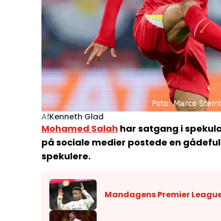
Kenneth Glad
Af
Mohamed Salah
har satgang i spekula
på sociale medier postede en gådefuld
spekulere.
Mandagens Premier League