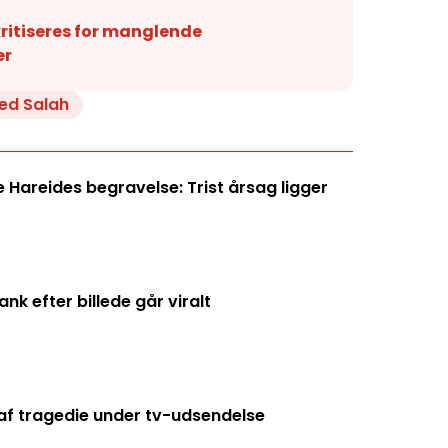
kritiseres for manglende
er
d Salah
Hareides begravelse: Trist årsag ligger
k efter billede går viralt
f tragedie under tv-udsendelse