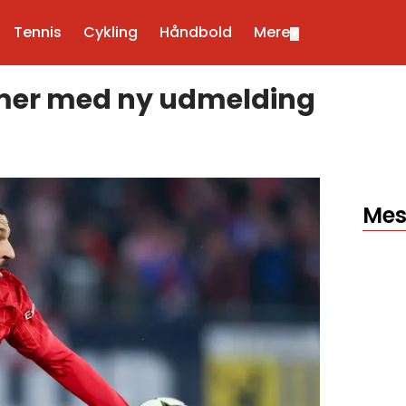
Tennis
Cykling
Håndbold
Mere
▼
mmer med ny udmelding
Mes