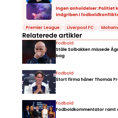
Ingen anholdelser: Politiet 
indgriben i fodboldkonflikt
Premier League
Liverpool FC
Mohame
Relaterede artikler
Fodbold
Ståle Solbakken missede Åge 
bag
Fodbold
Stort firma håner Thomas Fran
Fodbold
Fodboldkommentator ramt a