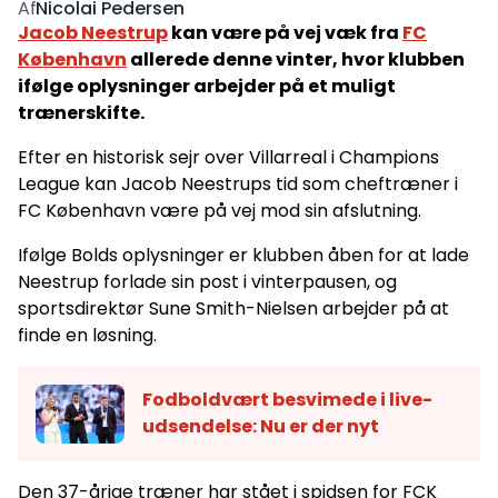
Nicolai Pedersen
Af
Jacob Neestrup
kan være på vej væk fra
FC
København
allerede denne vinter, hvor klubben
ifølge oplysninger arbejder på et muligt
trænerskifte.
Efter en historisk sejr over Villarreal i Champions
League kan Jacob Neestrups tid som cheftræner i
FC København være på vej mod sin afslutning.
Ifølge Bolds oplysninger er klubben åben for at lade
Neestrup forlade sin post i vinterpausen, og
sportsdirektør Sune Smith-Nielsen arbejder på at
finde en løsning.
Fodboldvært besvimede i live-
udsendelse: Nu er der nyt
Den 37-årige træner har stået i spidsen for FCK