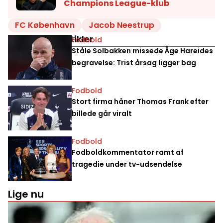
Champions League-klub
FC København
Jacob Neestrup
Relaterede artikler
Fodbold
Ståle Solbakken missede Åge Hareides
begravelse: Trist årsag ligger bag
Fodbold
Stort firma håner Thomas Frank efter
billede går viralt
Fodbold
Fodboldkommentator ramt af
tragedie under tv-udsendelse
Lige nu