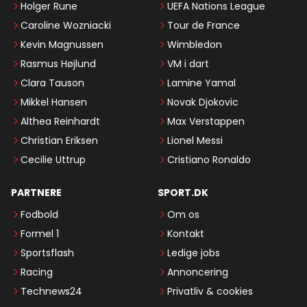
Holger Rune
UEFA Nations League
Caroline Wozniacki
Tour de France
Kevin Magnussen
Wimbledon
Rasmus Højlund
VM i dart
Clara Tauson
Lamine Yamal
Mikkel Hansen
Novak Djokovic
Althea Reinhardt
Max Verstappen
Christian Eriksen
Lionel Messi
Cecilie Uttrup
Cristiano Ronaldo
PARTNERE
SPORT.DK
Fodbold
Om os
Formel 1
Kontakt
Sportsflash
Ledige jobs
Racing
Annoncering
Technews24
Privatliv & cookies