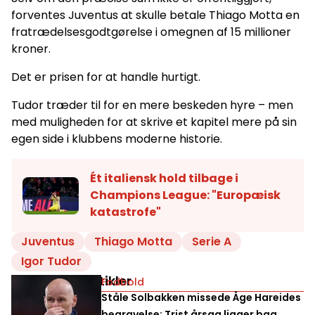
forventes Juventus at skulle betale Thiago Motta en
fratrædelsesgodtgørelse i omegnen af 15 millioner
kroner.
Det er prisen for at handle hurtigt.
Tudor træder til for en mere beskeden hyre – men
med muligheden for at skrive et kapitel mere på sin
egen side i klubbens moderne historie.
Ét italiensk hold tilbage i
Champions League: "Europæisk
katastrofe"
Juventus
Thiago Motta
Serie A
Igor Tudor
Relaterede artikler
Fodbold
Ståle Solbakken missede Åge Hareides
begravelse: Trist årsag ligger bag