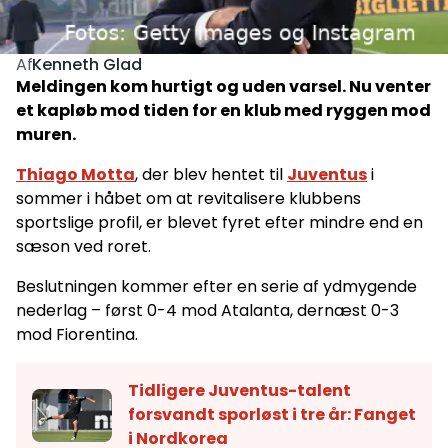
Kenneth Glad
Af
Meldingen kom hurtigt og uden varsel. Nu venter
et kapløb mod tiden for en klub med ryggen mod
muren.
Thiago Motta
, der blev hentet til
Juventus
i
sommer i håbet om at revitalisere klubbens
sportslige profil, er blevet fyret efter mindre end en
sæson ved roret.
Beslutningen kommer efter en serie af ydmygende
nederlag – først 0-4 mod Atalanta, dernæst 0-3
mod Fiorentina.
Tidligere Juventus-talent
forsvandt sporløst i tre år: Fanget
i Nordkorea