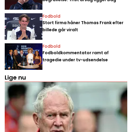
Fodbold
Stort firma håner Thomas Frank efter
billede går viralt
Fodbold
Fodboldkommentator ramt af
tragedie under tv-udsendelse
Lige nu