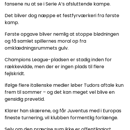
fansene nu at se i Serie A’s afsluttende kampe.
Det bliver dog næppe et festfyrværkeri fra første
kamp.
Første opgave bliver nemlig at stoppe blødningen
og få samlet spillernes moral op fra
omklædningsrummets gulv.
Champions League-pladsen er stadig inden for
rækkevidde, men der er ingen plads til flere
fejlskridt.
Ifølge flere italienske medier løber Tudors aftale kun
frem til sommer – og det kan meget vel blive en
gensidig prøvetid.
Klarer han skærene, og får Juventus med i Europas
fineste turnering, vil klubben formentlig forlænge.
Selv om den præcise sum ikke er offentliggjort,