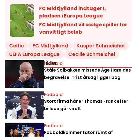
FC Midtjylland indtager 1.
pladsen i Europa League
FC Midtjylland vil sælge spiller for
vanvittigt beløb
Celtic
FC Midtjylland
Kasper Schmeichel
UEFA Europa League
Cecilie Schmeichel
Relaterede artikler
Fodbold
Ståle Solbakken missede Åge Hareides
begravelse: Trist årsag ligger bag
Fodbold
Stort firma håner Thomas Frank efter
billede går viralt
Fodbold
Fodboldkommentator ramt af