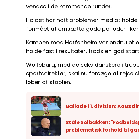
vendes i de kommende runder.
Holdet har haft problemer med at holde
formået at omsætte gode perioder i kamp
Kampen mod Hoffenheim var endnu et ek
holde fast i resultater, trods en god sta
Wolfsburg, med de seks danskere i trupp
sportsdirektør, skal nu forsøge at rejse
løber af stablen.
Ballade i 1. division: AaBs d
Ståle Solbakken: "Fodboldspi
problematisk forhold til g