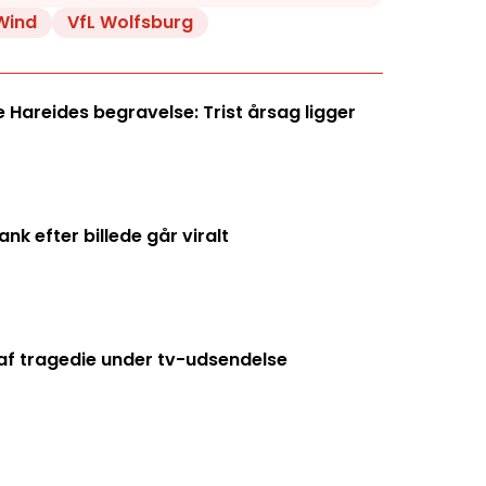
Wind
VfL Wolfsburg
Hareides begravelse: Trist årsag ligger
k efter billede går viralt
f tragedie under tv-udsendelse