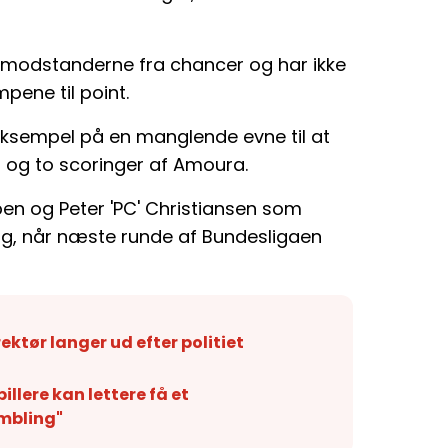
 modstanderne fra chancer og har ikke
ene til point.
sempel på en manglende evne til at
rt og to scoringer af Amoura.
en og Peter 'PC' Christiansen som
 sig, når næste runde af Bundesligaen
irektør langer ud efter politiet
llere kan lettere få et
ambling"