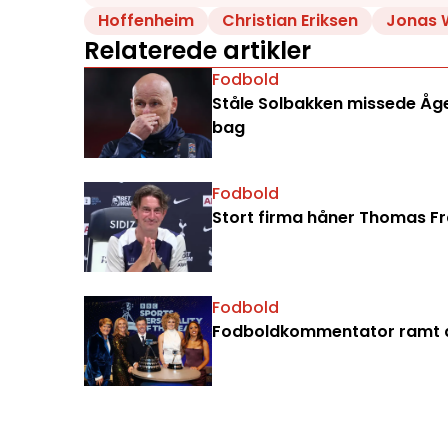
Hoffenheim
Christian Eriksen
Jonas 
Relaterede artikler
Fodbold
Ståle Solbakken missede Åge 
bag
Fodbold
Stort firma håner Thomas Fran
Fodbold
Fodboldkommentator ramt a