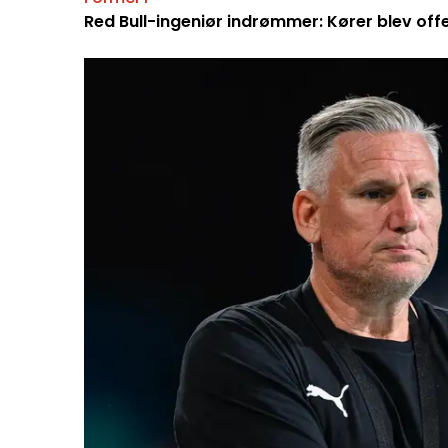
Red Bull-ingeniør indrømmer: Kører blev off