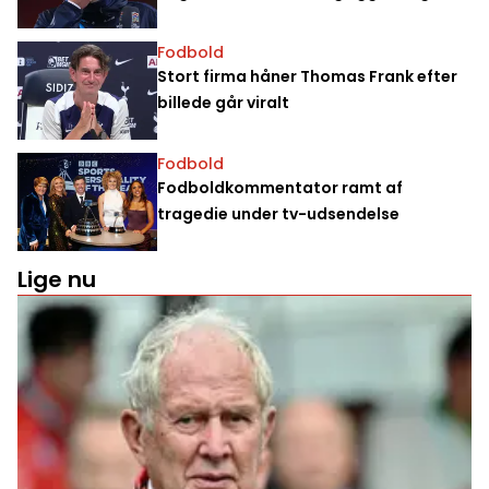
Fodbold
Stort firma håner Thomas Frank efter
billede går viralt
Fodbold
Fodboldkommentator ramt af
tragedie under tv-udsendelse
Lige nu