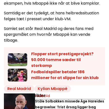
økampen, hvis Mbappé ikke når at blive kampklar.
Samtidig er det tydeligt, at hans helbredssituation
følges tæt i presset under klub‑VM.
Samlet set står Real Madrid og deres fans med
spørgsmålet om hvornår Mbappé kan vende
tilbage.
Flopper stort prestigeprojekt?
50.000 tomme sæder til
storkamp
Fodboldspiller betaler 186
millioner for at slippe for sin klub
Real Madrid
Kylian Mbappé
Relaterede artikler
Fodbold
Ståle Solbakken missede Åge Hareides
begravelse: Trist årsag ligger bag