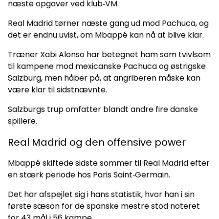
næste opgaver ved klub‑VM.
Real Madrid tørner næste gang ud mod Pachuca, og
det er endnu uvist, om Mbappé kan nå at blive klar.
Træner Xabi Alonso har betegnet ham som tvivlsom
til kampene mod mexicanske Pachuca og østrigske
Salzburg, men håber på, at angriberen måske kan
være klar til sidstnævnte.
Salzburgs trup omfatter blandt andre fire danske
spillere.
Real Madrid og den offensive power
Mbappé skiftede sidste sommer til Real Madrid efter
en stærk periode hos Paris Saint‑Germain.
Det har afspejlet sig i hans statistik, hvor han i sin
første sæson for de spanske mestre stod noteret
for 43 mål i 56 kampe.