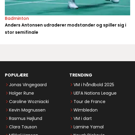
Badminton
Anders Antonsen udraderer modstander og spiller sig i
stor semifinale
POPULÆRE
TRENDING
Jonas Vingegaard
VM i håndbold 2025
Holger Rune
UEFA Nations League
Caroline Wozniacki
Tour de France
Kevin Magnussen
Wimbledon
Rasmus Højlund
VM i dart
Clara Tauson
Lamine Yamal