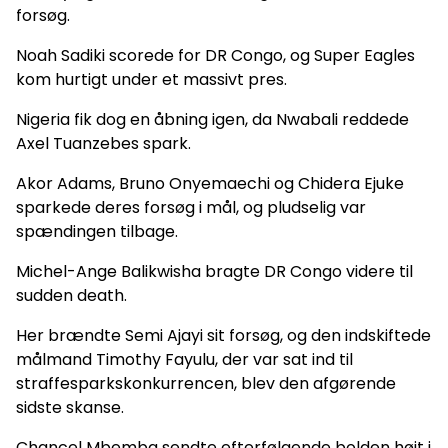
forsøg.
Noah Sadiki scorede for DR Congo, og Super Eagles
kom hurtigt under et massivt pres.
Nigeria fik dog en åbning igen, da Nwabali reddede
Axel Tuanzebes spark.
Akor Adams, Bruno Onyemaechi og Chidera Ejuke
sparkede deres forsøg i mål, og pludselig var
spændingen tilbage.
Michel-Ange Balikwisha bragte DR Congo videre til
sudden death.
Her brændte Semi Ajayi sit forsøg, og den indskiftede
målmand Timothy Fayulu, der var sat ind til
straffesparkskonkurrencen, blev den afgørende
sidste skanse.
Chancel Mbemba sendte efterfølgende bolden højt i