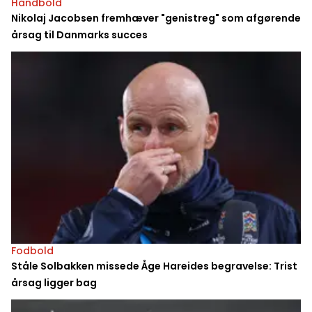
Håndbold
Nikolaj Jacobsen fremhæver "genistreg" som afgørende
årsag til Danmarks succes
Fodbold
Ståle Solbakken missede Åge Hareides begravelse: Trist
årsag ligger bag