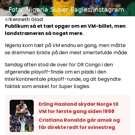
Kenneth Glad
Af
Publikum så et tæt opgør om en VM-billet, men
landstræneren så noget mere.
Nigeria kom tæt på VM endnu en gang, men måtte
se drømmen briste på den mest smertefulde måde.
Søndag aften stod de over for DR Congo i den
afgørende playoff-finale om en plads i den
interkontinentale playoff-runde, og alt begyndte
faktisk som ønsket for Super Eagles.
Erling Haaland skyder Norge til
VM for første gang siden 1998
Cristiano Ronaldo går amok og
får direkte rødt for svinestreg