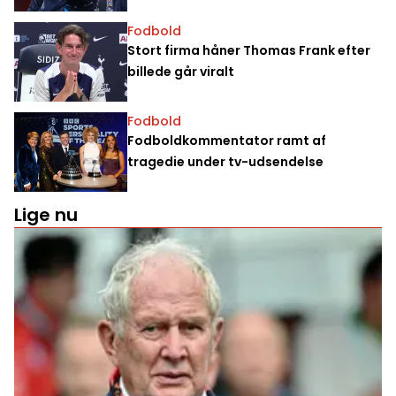
Fodbold
Stort firma håner Thomas Frank efter
billede går viralt
Fodbold
Fodboldkommentator ramt af
tragedie under tv-udsendelse
Lige nu