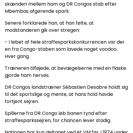
skænderi mellem ham og DR Congos stab efter
Mbembas afgørende spark.
Senere forklarede han, at han følte, at
modstanderen gik over stregen:
- I løbet af hele straffesparkskonkurrencen var der
en fra Congo-staben som lavede noget voodoo.
Hver gang.
Træneren tilføjede, at bevægelserne med en flaske
gjorde ham nervøs.
DR Congos landstræner Sébastien Desabre holdt sig
til det sportslige og mente, at hans hold havde
fortjent sejren.
Spillerne fra DR Congo løb banen tynd efter
straffesparkssejren, for chancen lever stadig.
Nationen har kun deltaget ved ét VM før, i 1974 under