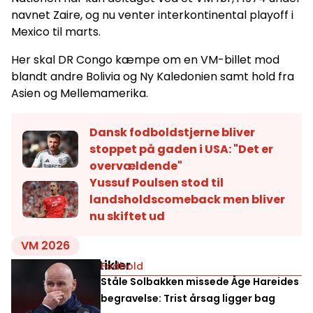
navnet Zaire, og nu venter interkontinental playoff i
Mexico til marts.
Her skal DR Congo kæmpe om en VM-billet mod
blandt andre Bolivia og Ny Kaledonien samt hold fra
Asien og Mellemamerika.
Dansk fodboldstjerne bliver
stoppet på gaden i USA: "Det er
overvældende"
Yussuf Poulsen stod til
landsholdscomeback men bliver
nu skiftet ud
VM 2026
Relaterede artikler
Fodbold
Ståle Solbakken missede Åge Hareides
begravelse: Trist årsag ligger bag