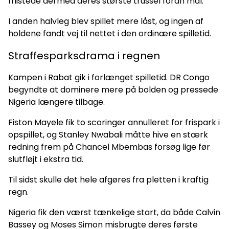
mistede dermed deres største trussel foran mål.
I anden halvleg blev spillet mere låst, og ingen af
holdene fandt vej til nettet i den ordinære spilletid.
Straffesparksdrama i regnen
Kampen i Rabat gik i forlænget spilletid. DR Congo
begyndte at dominere mere på bolden og pressede
Nigeria længere tilbage.
Fiston Mayele fik to scoringer annulleret for frispark i
opspillet, og Stanley Nwabali måtte hive en stærk
redning frem på Chancel Mbembas forsøg lige før
slutfløjt i ekstra tid.
Til sidst skulle det hele afgøres fra pletten i kraftig
regn.
Nigeria fik den værst tænkelige start, da både Calvin
Bassey og Moses Simon misbrugte deres første