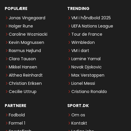
POPULÆRE
TRENDING
Jonas Vingegaard
VM i håndbold 2025
Holger Rune
UEFA Nations League
Caroline Wozniacki
Tour de France
Kevin Magnussen
Wimbledon
Rasmus Højlund
VM i dart
Clara Tauson
Lamine Yamal
Mikkel Hansen
Novak Djokovic
Althea Reinhardt
Max Verstappen
Christian Eriksen
Lionel Messi
Cecilie Uttrup
Cristiano Ronaldo
PARTNERE
SPORT.DK
Fodbold
Om os
Formel 1
Kontakt