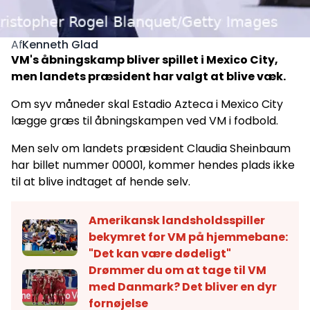
Kenneth Glad
Af
VM's åbningskamp bliver spillet i Mexico City,
men landets præsident har valgt at blive væk.
Om syv måneder skal Estadio Azteca i Mexico City
lægge græs til åbningskampen ved VM i fodbold.
Men selv om landets præsident Claudia Sheinbaum
har billet nummer 00001, kommer hendes plads ikke
til at blive indtaget af hende selv.
Amerikansk landsholdsspiller
bekymret for VM på hjemmebane:
"Det kan være dødeligt"
Drømmer du om at tage til VM
med Danmark? Det bliver en dyr
fornøjelse