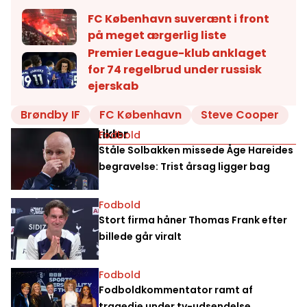
FC København suverænt i front
på meget ærgerlig liste
Premier League-klub anklaget
for 74 regelbrud under russisk
ejerskab
Brøndby IF
FC København
Steve Cooper
Relaterede artikler
Fodbold
Ståle Solbakken missede Åge Hareides
begravelse: Trist årsag ligger bag
Fodbold
Stort firma håner Thomas Frank efter
billede går viralt
Fodbold
Fodboldkommentator ramt af
tragedie under tv-udsendelse