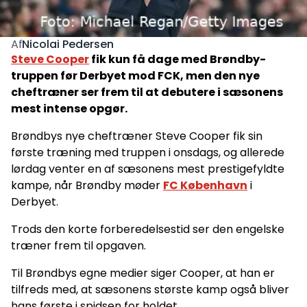
Nicolai Pedersen
Af
Steve Cooper
fik kun få dage med Brøndby-
truppen før Derbyet mod FCK, men den nye
cheftræner ser frem til at debutere i sæsonens
mest intense opgør.
Brøndbys nye cheftræner Steve Cooper fik sin
første træning med truppen i onsdags, og allerede
lørdag venter en af sæsonens mest prestigefyldte
kampe, når Brøndby møder
FC København
i
Derbyet.
Trods den korte forberedelsestid ser den engelske
træner frem til opgaven.
Til Brøndbys egne medier siger Cooper, at han er
tilfreds med, at sæsonens største kamp også bliver
hans første i spidsen for holdet.