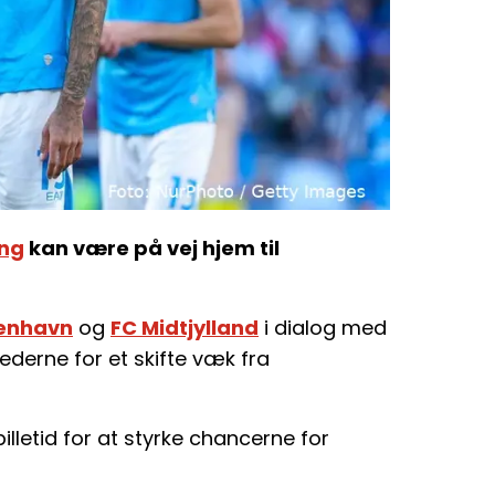
ing
kan være på vej hjem til
enhavn
og
FC Midtjylland
i dialog med
derne for et skifte væk fra
lletid for at styrke chancerne for