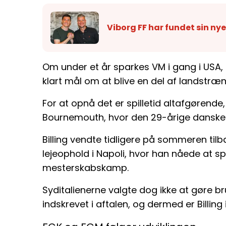
Viborg FF har fundet sin ny
Om under et år sparkes VM i gang i USA, 
klart mål om at blive en del af landstræn
For at opnå det er spilletid altafgørende,
Bournemouth, hvor den 29-årige dansker e
Billing vendte tidligere på sommeren tilba
lejeophold i Napoli, hvor han nåede at spil
mesterskabskamp.
Syditalienerne valgte dog ikke at gøre b
indskrevet i aftalen, og dermed er Billin