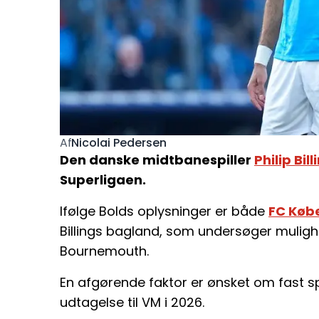
Nicolai Pedersen
Af
Den danske midtbanespiller
Philip Bill
Superligaen.
Ifølge Bolds oplysninger er både
FC Køb
Billings bagland, som undersøger mulighe
Bournemouth.
En afgørende faktor er ønsket om fast spi
udtagelse til VM i 2026.