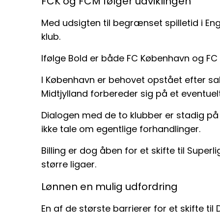
FCK og FCM følger udviklingen
Med udsigten til begrænset spilletid i Eng
klub.
Ifølge Bold er både FC København og FC M
I København er behovet opstået efter salg
Midtjylland forbereder sig på et eventuel
Dialogen med de to klubber er stadig på
ikke tale om egentlige forhandlinger.
Billing er dog åben for et skifte til Superl
større ligaer.
Lønnen en mulig udfordring
En af de største barrierer for et skifte t