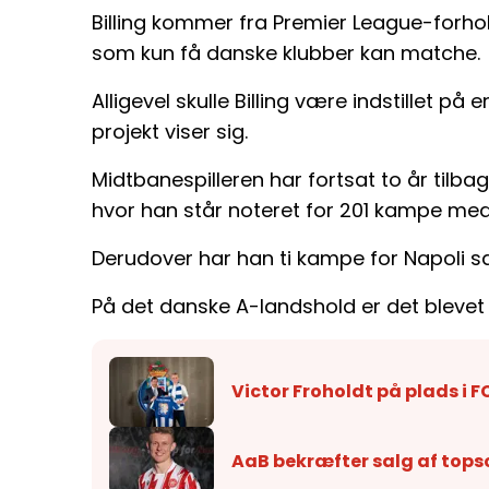
Billing kommer fra Premier League-forhol
som kun få danske klubber kan matche.
Alligevel skulle Billing være indstillet på
projekt viser sig.
Midtbanespilleren har fortsat to år tilb
hvor han står noteret for 201 kampe me
Derudover har han ti kampe for Napoli s
På det danske A-landshold er det blevet
Victor Froholdt på plads i F
AaB bekræfter salg af tops