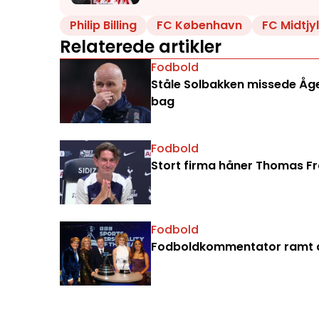
Philip Billing
FC København
FC Midtjy
Relaterede artikler
Fodbold
Ståle Solbakken missede Åge 
bag
Fodbold
Stort firma håner Thomas Fran
Fodbold
Fodboldkommentator ramt a