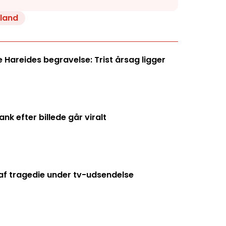
lland
Hareides begravelse: Trist årsag ligger
k efter billede går viralt
f tragedie under tv-udsendelse