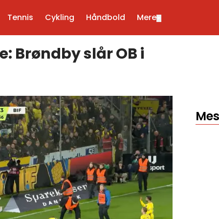
Tennis
Cykling
Håndbold
Mere
▼
e: Brøndby slår OB i
Mes