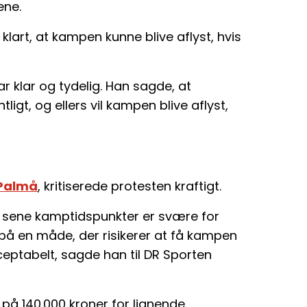
ene.
lart, at kampen kunne blive aflyst, hvis
ar klar og tydelig. Han sagde, at
tligt, og ellers vil kampen blive aflyst,
 Palmå
, kritiserede protesten kraftigt.
 at sene kamptidspunkter er svære for
 på en måde, der risikerer at få kampen
eptabelt, sagde han til DR Sporten
på 140.000 kroner for lignende