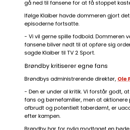
gå ned til fansene for at få stoppet kast
Ifølge Klaiber havde dommeren gjort det k
episoderne fortsatte.
- Vi vil gerne spille fodbold. Dommeren v
fansene bliver nødt til at opføre sig orden
sagde Klaiber til TV 2 Sport.
Brøndby kritiserer egne fans
Brøndbys administrerende direktør,
Ole
- Den er under al kritik. Vi forstår godt,
fans og børnefamilier, men at aktionere
afbrudt og potentielt taberdømt, er uacc
efter kampen.
Brøndby har for nylig modtaget en bøde 