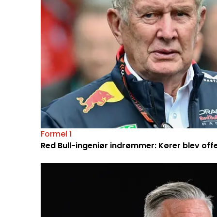
Formel 1
Red Bull-ingeniør indrømmer: Kører blev off