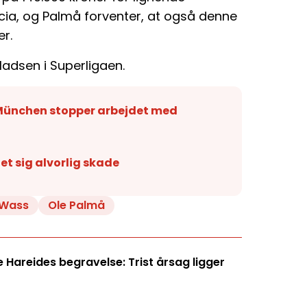
cia, og Palmå forventer, at også denne
r.
ladsen i Superligaen.
 München stopper arbejdet med
t sig alvorlig skade
 Wass
Ole Palmå
Hareides begravelse: Trist årsag ligger