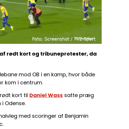
af rødt kort og tribuneprotester, da
udebane mod OB i en kamp, hvor både
r kom i centrum.
rødt kort til
Daniel Wass
satte præg
n i Odense.
 halvleg med scoringer af Benjamin
c.