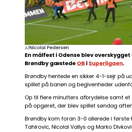
Nicolai Pedersen
Af
En målfest i Odense blev overskygget 
Brøndby gæstede
OB
i
Superligaen
.
Brøndby hentede en sikker 4-1-sejr på 
spillet på banen og begivenheder udenfo
Op til flere minutters afbrydelse samt et 
på opgøret, der blev spillet søndag afte
Brøndby kom foran 3-0 allerede i første
Tahirovic, Nicolai Vallys og Marko Divkovi