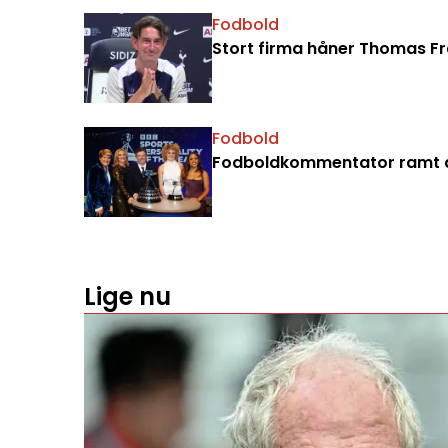
Fodbold
Stort firma håner Thomas Fran
Fodbold
Fodboldkommentator ramt a
Lige nu