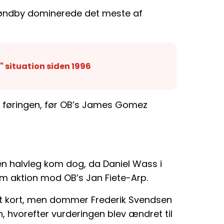
røndby dominerede det meste af
k" situation siden 1996
 føringen, før OB’s James Gomez
n halvleg kom dog, da Daniel Wass i
som aktion mod OB’s Jan Fiete-Arp.
gult kort, men dommer Frederik Svendsen
, hvorefter vurderingen blev ændret til