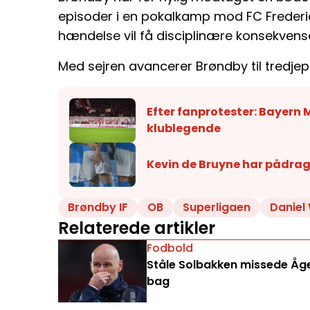
episoder i en pokalkamp mod FC Frederi
hændelse vil få disciplinære konsekvense
Med sejren avancerer Brøndby til tredjep
Efter fanprotester: Bayern
klublegende
Kevin de Bruyne har pådrage
Brøndby IF
OB
Superligaen
Daniel
Relaterede artikler
Fodbold
Ståle Solbakken missede Åge 
bag