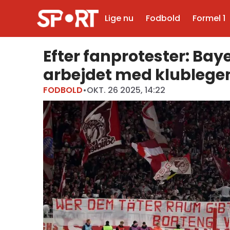
Lige nu
Fodbold
Formel 1
Efter fanprotester: Ba
arbejdet med klublege
FODBOLD
•
OKT. 26 2025, 14:22