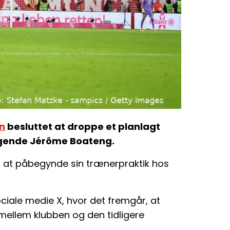
n
besluttet at droppe et planlagt
legende Jérôme Boateng.
l at påbegynde sin trænerpraktik hos
ociale medie X, hvor det fremgår, at
 mellem klubben og den tidligere