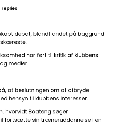
 replies
r skabt debat, blandt andet på baggrund
kskæreste.
mhed har ført til kritik af klubbens
 og medier.
å, at beslutningen om at afbryde
ed hensyn til klubbens interesser.
m, hvorvidt Boateng søger
il fortsætte sin træneruddannelse i en