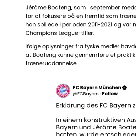
Jérôme Boateng, som i september meddel
for at fokusere på en fremtid som træner
han spillede i perioden 2011-2021 og var 
Champions League-titler.
Ifølge oplysninger fra tyske medier havde 
at Boateng kunne gennemføre et praktiko
træneruddannelse.
FC Bayern München
@
FCBayern
·
Follow
Erklärung des FC Bayern 
In einem konstruktiven Au
Bayern und Jérôme Boaten
hatten, wurde entschiede