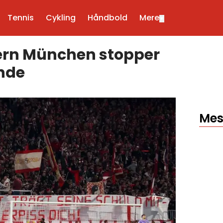
Tennis
Cykling
Håndbold
Mere
▼
yern München stopper
nde
Mes