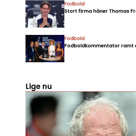
Fodbold
Stort firma håner Thomas Fran
Fodbold
Fodboldkommentator ramt a
Lige nu