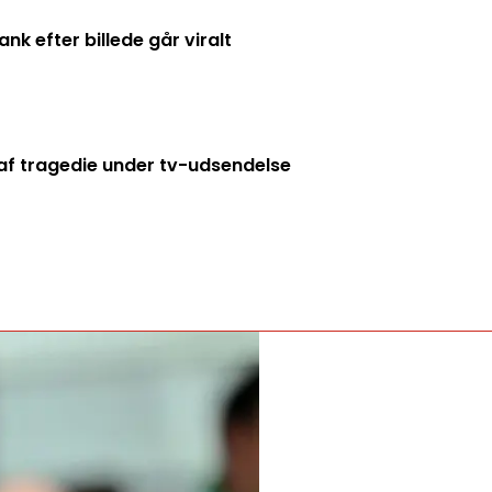
k efter billede går viralt
f tragedie under tv-udsendelse