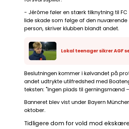
- Jérôme føler en stærk tilknytning til FC
lide skade som følge af den nuværende 
person, skriver klubben blandt andet.
Lokal teenager sikrer AGF s
Beslutningen kommer i kølvandet på prot
andet udtrykte utilfredshed med Boaten
teksten: "Ingen plads til gerningsmænd – 
Banneret blev vist under Bayern Münc
oktober.
Tidligere dom for vold mod ekskær