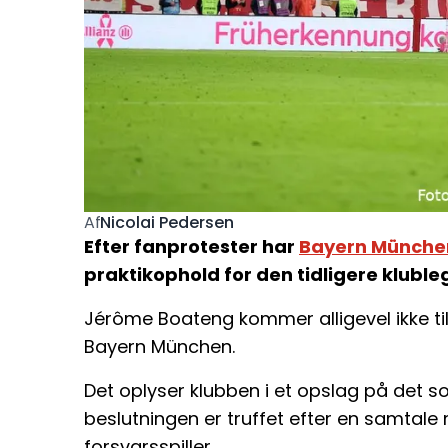
Nicolai Pedersen
Af
Efter fanprotester har
Bayern Münche
praktikophold for den tidligere klub
Jérôme Boateng kommer alligevel ikke ti
Bayern München.
Det oplyser klubben i et opslag på det s
beslutningen er truffet efter en samtale
forsvarsspiller.