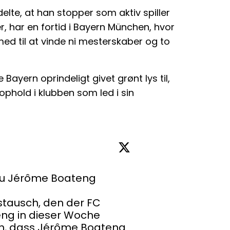
te, at han stopper som aktiv spiller
, har en fortid i Bayern München, hvor
med til at vinde ni mesterskaber og to
Bayern oprindeligt givet grønt lys til,
phold i klubben som led i sin
zu Jérôme Boateng

stausch, den der FC 
g in dieser Woche 
n, dass Jérôme Boateng 