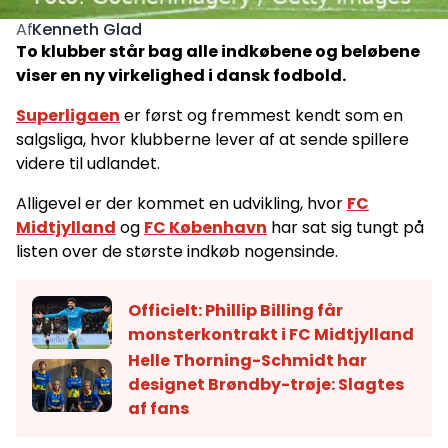
Kenneth Glad
Af
To klubber står bag alle indkøbene og beløbene
viser en ny virkelighed i dansk fodbold.
Superligaen
er først og fremmest kendt som en
salgsliga, hvor klubberne lever af at sende spillere
videre til udlandet.
Alligevel er der kommet en udvikling, hvor
FC
Midtjylland
og
FC København
har sat sig tungt på
listen over de største indkøb nogensinde.
Officielt: Phillip Billing får
monsterkontrakt i FC Midtjylland
Helle Thorning-Schmidt har
designet Brøndby-trøje: Slagtes
af fans