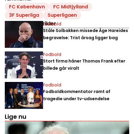
FC København
FC Midtjylland
3F Superliga
Superligaen
Relaterede artikler
Fodbold
Ståle Solbakken missede Åge Hareides
begravelse: Trist årsag ligger bag
Fodbold
Stort firma håner Thomas Frank efter
billede går viralt
Fodbold
Fodboldkommentator ramt af
tragedie under tv-udsendelse
Lige nu