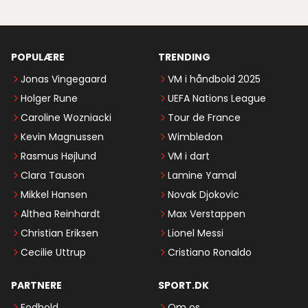
POPULÆRE
TRENDING
Jonas Vingegaard
VM i håndbold 2025
Holger Rune
UEFA Nations League
Caroline Wozniacki
Tour de France
Kevin Magnussen
Wimbledon
Rasmus Højlund
VM i dart
Clara Tauson
Lamine Yamal
Mikkel Hansen
Novak Djokovic
Althea Reinhardt
Max Verstappen
Christian Eriksen
Lionel Messi
Cecilie Uttrup
Cristiano Ronaldo
PARTNERE
SPORT.DK
Fodbold
Om os