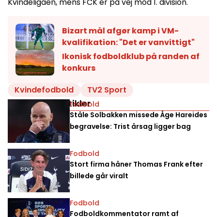
Kvindeligaen, mens FCK er på vej mod 1. division.
Bizart mål afgør kamp i VM-
kvalifikation: "Det er vanvittigt"
Ikonisk fodboldklub på randen af
konkurs
Kvindefodbold
TV2 Sport
Relaterede artikler
Fodbold
Ståle Solbakken missede Åge Hareides
begravelse: Trist årsag ligger bag
Fodbold
Stort firma håner Thomas Frank efter
billede går viralt
Fodbold
Fodboldkommentator ramt af