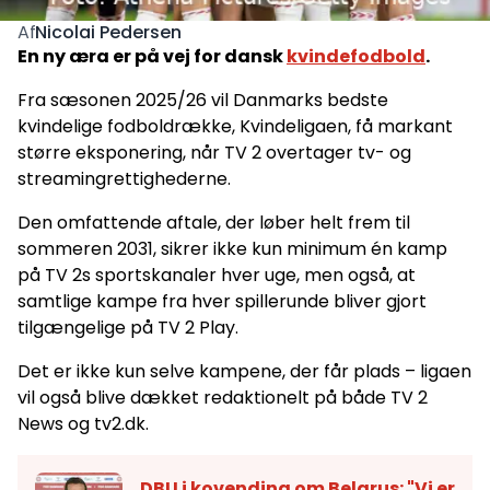
Nicolai Pedersen
Af
En ny æra er på vej for dansk
kvindefodbold
.
Fra sæsonen 2025/26 vil Danmarks bedste
kvindelige fodboldrække, Kvindeligaen, få markant
større eksponering, når TV 2 overtager tv- og
streamingrettighederne.
Den omfattende aftale, der løber helt frem til
sommeren 2031, sikrer ikke kun minimum én kamp
på TV 2s sportskanaler hver uge, men også, at
samtlige kampe fra hver spillerunde bliver gjort
tilgængelige på TV 2 Play.
Det er ikke kun selve kampene, der får plads – ligaen
vil også blive dækket redaktionelt på både TV 2
News og tv2.dk.
DBU i kovending om Belarus: "Vi er