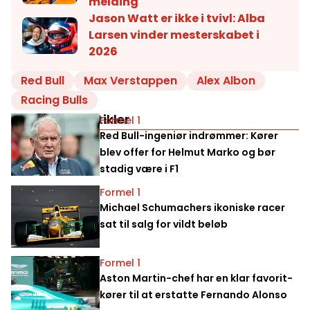
melding
Jason Watt er ikke i tvivl: Alba
Larsen vinder mesterskabet i
2026
Red Bull
Max Verstappen
Alex Albon
Racing Bulls
Relaterede artikler
Formel 1
Red Bull-ingeniør indrømmer: Kører
blev offer for Helmut Marko og bør
stadig være i F1
Formel 1
Michael Schumachers ikoniske racer
sat til salg for vildt beløb
Formel 1
Aston Martin-chef har en klar favorit-
kører til at erstatte Fernando Alonso