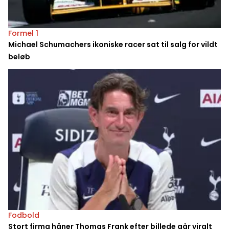
Formel 1
Michael Schumachers ikoniske racer sat til salg for vildt
beløb
Fodbold
Stort firma håner Thomas Frank efter billede går viralt