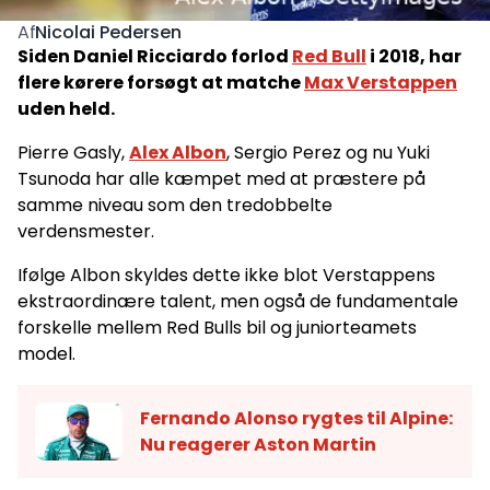
Nicolai Pedersen
Af
Siden Daniel Ricciardo forlod
Red Bull
i 2018, har
flere kørere forsøgt at matche
Max Verstappen
uden held.
Pierre Gasly,
Alex Albon
, Sergio Perez og nu Yuki
Tsunoda har alle kæmpet med at præstere på
samme niveau som den tredobbelte
verdensmester.
Ifølge Albon skyldes dette ikke blot Verstappens
ekstraordinære talent, men også de fundamentale
forskelle mellem Red Bulls bil og juniorteamets
model.
Fernando Alonso rygtes til Alpine:
Nu reagerer Aston Martin