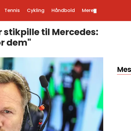
Tennis
Cykling
Håndbold
Mere
▼
stikpille til Mercedes:
for dem"
Mes