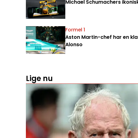
Michael Schumachers ikoniske 
Formel 1
Aston Martin-chef har en klar
Alonso
Lige nu