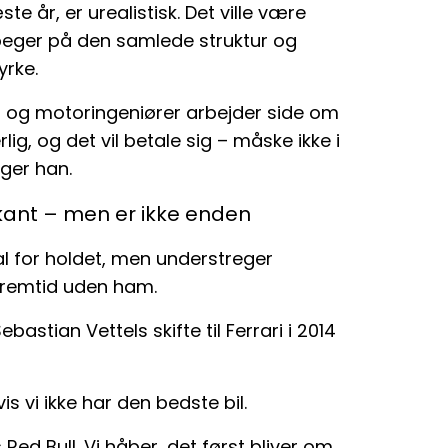
te år, er urealistisk. Det ville være
g peger på den samlede struktur og
yrke.
s- og motoringeniører arbejder side om
ig, og det vil betale sig – måske ikke i
iger han.
kant – men er ikke enden
l for holdet, men understreger
 fremtid uden ham.
astian Vettels skifte til Ferrari i 2014
is vi ikke har den bedste bil.
Red Bull. Vi håber, det først bliver om