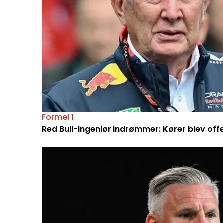
Formel 1
Red Bull-ingeniør indrømmer: Kører blev off