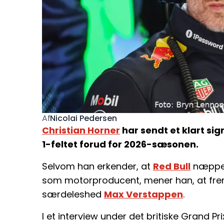
Nicolai Pedersen
Af
Christian Horner
har sendt et klart sign
1-feltet forud for 2026-sæsonen.
Selvom han erkender, at
Red Bull
næppe 
som motorproducent, mener han, at fremt
særdeleshed
Max Verstappen
.
I et interview under det britiske Grand Pri