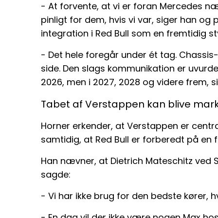
- At forvente, at vi er foran Mercedes næs
pinligt for dem, hvis vi var, siger han o
integration i Red Bull som en fremtidig st
- Det hele foregår under ét tag. Chassi
side. Den slags kommunikation er uvurderl
2026, men i 2027, 2028 og videre frem, s
Tabet af Verstappen kan blive mar
Horner erkender, at Verstappen er centra
samtidig, at Red Bull er forberedt på en
Han nævner, at Dietrich Mateschitz ved Seb
sagde:
- Vi har ikke brug for den bedste kører, hv
- En dag vil der ikke være nogen Max hos 