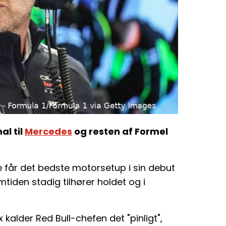
al til
Mercedes
og resten af Formel
får det bedste motorsetup i sin debut
iden stadig tilhører holdet og i
x kalder Red Bull-chefen det "pinligt",