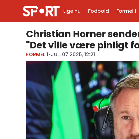
Lige nu
Fodbold
Formel 1
Christian Horner sender 
"Det ville være pinligt 
FORMEL 1
•
JUL. 07 2025, 12:21