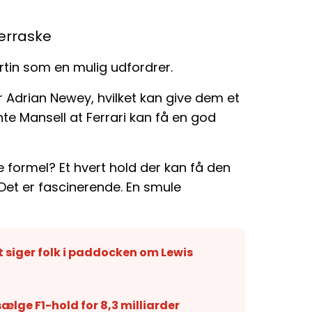
verraske
in som en mulig udfordrer.
r Adrian Newey, hvilket kan give dem et
e Mansell at Ferrari kan få en god
 formel? Et hvert hold der kan få den
 Det er fascinerende. En smule
t siger folk i paddocken om Lewis
sælge F1-hold for 8,3 milliarder