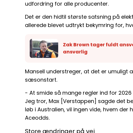
udfordring for alle producenter.
Det er den hidtil største satsning på elektr
allerede blevet udtrykt bekymring for, hv
Zak Brown tager fuldt ansva
ansvarlig
Mansell understreger, at det er umuligt a
sæsonstart.
- At smide så mange regler ind for 2026 
Jeg tror, Max [Verstappen] sagde det beds
løb i Australien, vil ingen vide, hvem der
Aceodds.
Store ændringer på vej