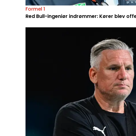
Formel 1
Red Bull-ingeniør indrømmer: Kører blev off