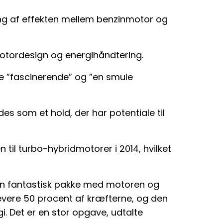
ing af effekten mellem benzinmotor og
motordesign og energihåndtering.
 ”fascinerende” og ”en smule
s som et hold, der har potentiale til
til turbo-hybridmotorer i 2014, hvilket
e en fantastisk pakke med motoren og
evere 50 procent af kræfterne, og den
i. Det er en stor opgave, udtalte