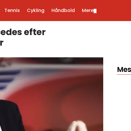
Tennis
Cykling
Håndbold
Mere
▼
edes efter
r
Mes