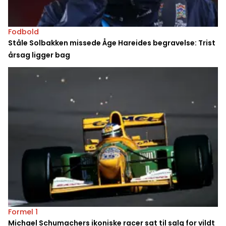
Fodbold
Ståle Solbakken missede Åge Hareides begravelse: Trist
årsag ligger bag
Formel 1
Michael Schumachers ikoniske racer sat til salg for vildt