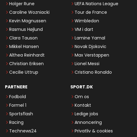
Holger Rune
UEFA Nations League
Caroline Wozniacki
Tour de France
Kevin Magnussen
Wimbledon
Rasmus Højlund
VM i dart
Clara Tauson
Lamine Yamal
Mikkel Hansen
Novak Djokovic
Althea Reinhardt
Max Verstappen
Christian Eriksen
Lionel Messi
Cecilie Uttrup
Cristiano Ronaldo
PARTNERE
SPORT.DK
Fodbold
Om os
Formel 1
Kontakt
Sportsflash
Ledige jobs
Racing
Annoncering
Technews24
Privatliv & cookies