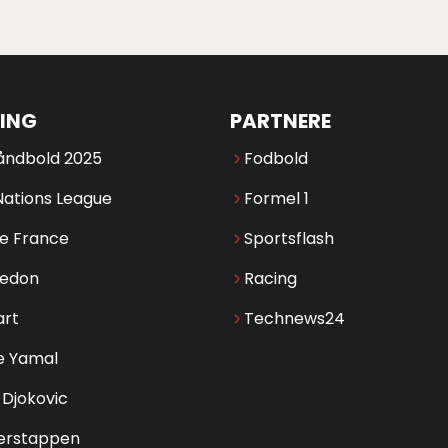
ING
PARTNERE
åndbold 2025
Fodbold
Nations League
Formel 1
de France
Sportsflash
edon
Racing
art
Technews24
e Yamal
Djokovic
erstappen