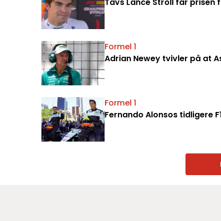
Tavs Lance Stroll får prisen 
Formel 1
Adrian Newey tvivler på at As
Formel 1
Fernando Alonsos tidligere 