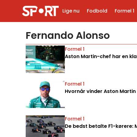
Lige nu
Fodbold
Formel 1
Fernando Alonso
Formel 1
Aston Martin-chef har en kla
Formel 1
Hvornår vinder Aston Martin 
Formel 1
De bedst betalte F1-kørere: 