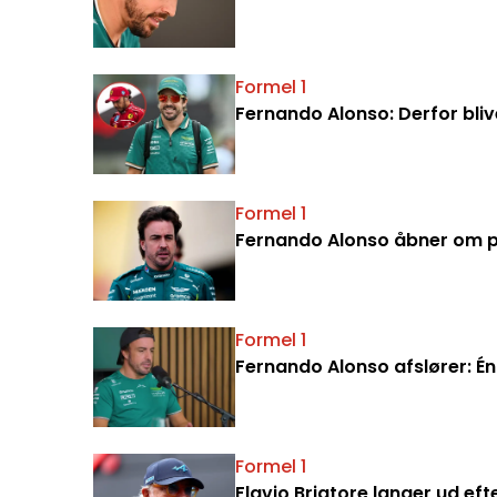
Formel 1
Fernando Alonso: Derfor bliv
Formel 1
Fernando Alonso åbner om p
Formel 1
Fernando Alonso afslører: Én 
Formel 1
Flavio Briatore langer ud eft