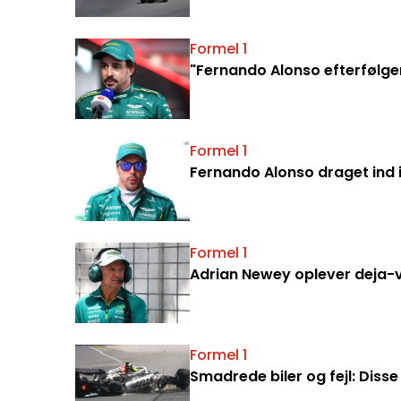
Formel 1
"Fernando Alonso efterfølge
Formel 1
Fernando Alonso draget ind 
Formel 1
Adrian Newey oplever deja-v
Formel 1
Smadrede biler og fejl: Disse