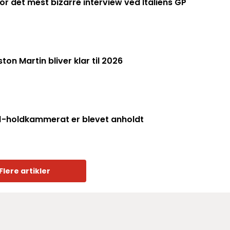
for det mest bizarre interview ved Italiens GP
ton Martin bliver klar til 2026
F1-holdkammerat er blevet anholdt
Flere artikler