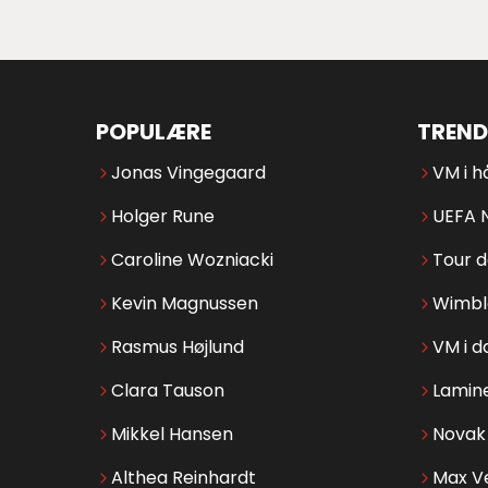
POPULÆRE
TREND
Jonas Vingegaard
VM i h
Holger Rune
UEFA 
Caroline Wozniacki
Tour 
Kevin Magnussen
Wimbl
Rasmus Højlund
VM i d
Clara Tauson
Lamin
Mikkel Hansen
Novak 
Althea Reinhardt
Max V