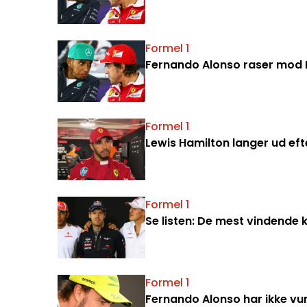
Formel 1
Fernando Alonso raser mod L
Formel 1
Lewis Hamilton langer ud ef
Formel 1
Se listen: De mest vindende k
Formel 1
Fernando Alonso har ikke vunde