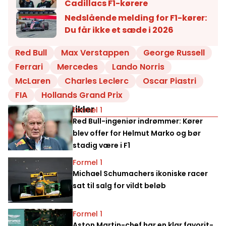
Cadillacs F1-kørere
Nedslående melding for F1-kører:
Du får ikke et sæde i 2026
Red Bull
Max Verstappen
George Russell
Ferrari
Mercedes
Lando Norris
McLaren
Charles Leclerc
Oscar Piastri
FIA
Hollands Grand Prix
Relaterede artikler
Formel 1
Red Bull-ingeniør indrømmer: Kører
blev offer for Helmut Marko og bør
stadig være i F1
Formel 1
Michael Schumachers ikoniske racer
sat til salg for vildt beløb
Formel 1
Aston Martin-chef har en klar favorit-