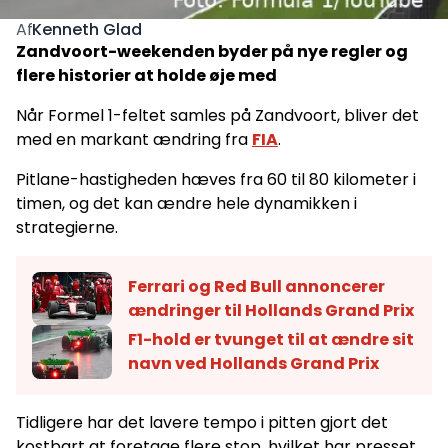
Kenneth Glad
Af
Zandvoort-weekenden byder på nye regler og
flere historier at holde øje med
Når Formel 1-feltet samles på Zandvoort, bliver det
med en markant ændring fra
FIA
.
Pitlane-hastigheden hæves fra 60 til 80 kilometer i
timen, og det kan ændre hele dynamikken i
strategierne.
Ferrari og Red Bull annoncerer
ændringer til Hollands Grand Prix
F1-hold er tvunget til at ændre sit
navn ved Hollands Grand Prix
Tidligere har det lavere tempo i pitten gjort det
kostbart at foretage flere stop, hvilket har presset