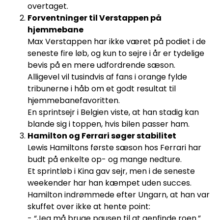
overtaget.
Forventninger til Verstappen på
hjemmebane
Max Verstappen har ikke været på podiet i de
seneste fire løb, og kun to sejre i år er tydelige
bevis på en mere udfordrende sæson.
Alligevel vil tusindvis af fans i orange fylde
tribunerne i håb om et godt resultat til
hjemmebanefavoritten.
En sprintsejr i Belgien viste, at han stadig kan
blande sig i toppen, hvis bilen passer ham.
Hamilton og Ferrari søger stabilitet
Lewis Hamiltons første sæson hos Ferrari har
budt på enkelte op- og mange nedture.
Et sprintløb i Kina gav sejr, men i de seneste
weekender har han kæmpet uden succes.
Hamilton indrømmede efter Ungarn, at han var
skuffet over ikke at hente point:
- “Jeg må bruge pausen til at genfinde roen.”