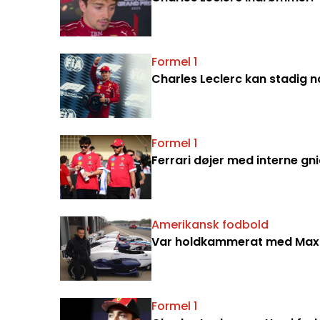
Formel 1
Charles Leclerc kan stadig nå
Formel 1
Ferrari døjer med interne gn
Amerikansk fodbold
Var holdkammerat med Max V
Formel 1