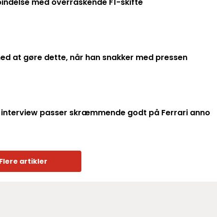
bindelse med overraskende F1-skifte
med at gøre dette, når han snakker med pressen
 interview passer skræmmende godt på Ferrari anno
Flere artikler