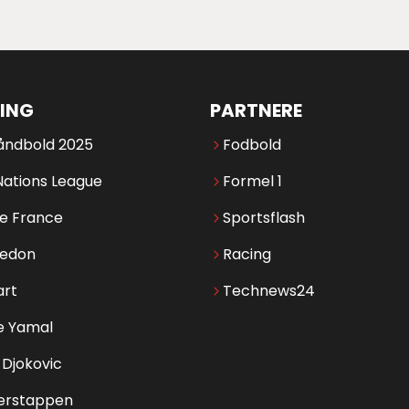
ING
PARTNERE
åndbold 2025
Fodbold
Nations League
Formel 1
de France
Sportsflash
edon
Racing
art
Technews24
e Yamal
Djokovic
erstappen