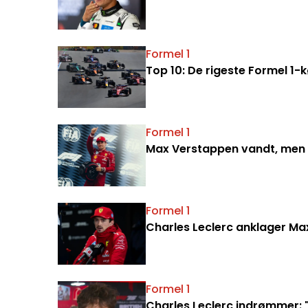
Formel 1
Top 10: De rigeste Formel 1-
Formel 1
Max Verstappen vandt, men C
Formel 1
Charles Leclerc anklager Ma
Formel 1
Charles Leclerc indrømmer: "