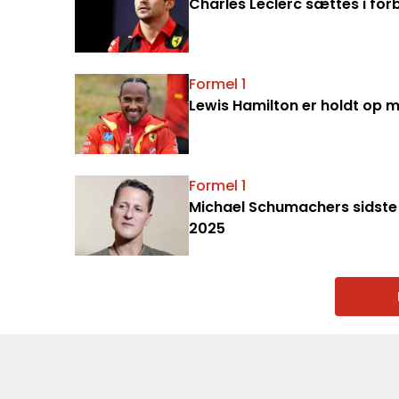
Charles Leclerc sættes i for
Formel 1
Lewis Hamilton er holdt op 
Formel 1
Michael Schumachers sidste
2025