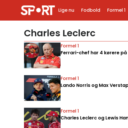
Lige nu
Fodbold
Formel 1
Charles Leclerc
Formel 1
Ferrari-chef har 4 kørere på
Formel 1
Lando Norris og Max Verstapp
Formel 1
Charles Leclerc og Lewis Ham