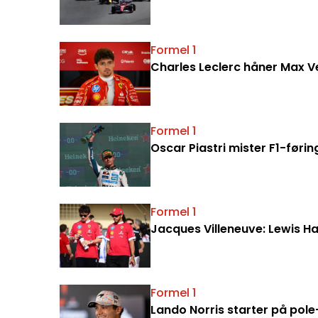
Formel 1
Charles Leclerc håner Max V
Formel 1
Oscar Piastri mister F1-førin
Formel 1
Jacques Villeneuve: Lewis Ha
Formel 1
Lando Norris starter på pole