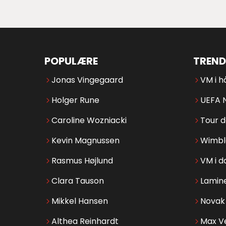
POPULÆRE
TREND
Jonas Vingegaard
VM i h
Holger Rune
UEFA 
Caroline Wozniacki
Tour 
Kevin Magnussen
Wimbl
Rasmus Højlund
VM i d
Clara Tauson
Lamin
Mikkel Hansen
Novak 
Althea Reinhardt
Max V