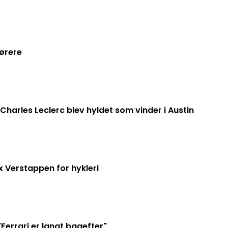
kørere
harles Leclerc blev hyldet som vinder i Austin
x Verstappen for hykleri
Ferrari er langt bagefter"