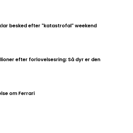
 klar besked efter "katastrofal" weekend
lioner efter forlovelsesring: Så dyr er den
else om Ferrari