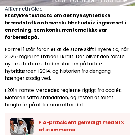
Kenneth Glad
Af
Et stykke testdata om det nye syntetiske
brændstof kan have skubbet udviklingsræset i
en retning, som konkurrenterne ikke var
forberedt på.
Formel 1 står foran et af de store skift i nyere tid, når
2026-reglerne træder i kraft. Det bliver den første
nye motorformel siden starten på turbo-
hybridæraen i 2014, og historien fra dengang
hænger stadig ved.
I 2014 ramte Mercedes reglerne rigtigt fra dag ét.
Motoren satte standarden, og resten af feltet
brugte år på at komme efter det.
FIA-præsident genvalgt med 91%
af stemmerne