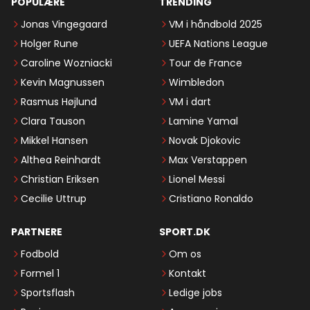
POPULÆRE
TRENDING
Jonas Vingegaard
VM i håndbold 2025
Holger Rune
UEFA Nations League
Caroline Wozniacki
Tour de France
Kevin Magnussen
Wimbledon
Rasmus Højlund
VM i dart
Clara Tauson
Lamine Yamal
Mikkel Hansen
Novak Djokovic
Althea Reinhardt
Max Verstappen
Christian Eriksen
Lionel Messi
Cecilie Uttrup
Cristiano Ronaldo
PARTNERE
SPORT.DK
Fodbold
Om os
Formel 1
Kontakt
Sportsflash
Ledige jobs