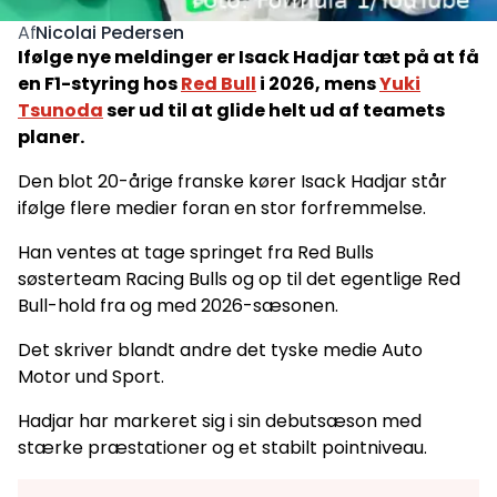
Nicolai Pedersen
Af
Ifølge nye meldinger er Isack Hadjar tæt på at få
en F1-styring hos
Red Bull
i 2026, mens
Yuki
Tsunoda
ser ud til at glide helt ud af teamets
planer.
Den blot 20-årige franske kører Isack Hadjar står
ifølge flere medier foran en stor forfremmelse.
Han ventes at tage springet fra Red Bulls
søsterteam Racing Bulls og op til det egentlige Red
Bull-hold fra og med 2026-sæsonen.
Det skriver blandt andre det tyske medie Auto
Motor und Sport.
Hadjar har markeret sig i sin debutsæson med
stærke præstationer og et stabilt pointniveau.