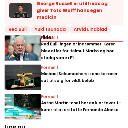
George Russell er utilfreds og
giver Toto Wolff hans egen
medicin
Red Bull
Yuki Tsunoda
Arvid Lindblad
Relaterede artikler
Formel 1
Red Bull-ingeniør indrømmer: Kører
blev offer for Helmut Marko og bør
stadig være i F1
Formel 1
Michael Schumachers ikoniske racer
sat til salg for vildt beløb
Formel 1
Aston Martin-chef har en klar favorit-
kører til at erstatte Fernando Alonso
Lige nu