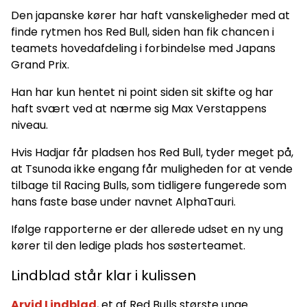
Den japanske kører har haft vanskeligheder med at
finde rytmen hos Red Bull, siden han fik chancen i
teamets hovedafdeling i forbindelse med Japans
Grand Prix.
Han har kun hentet ni point siden sit skifte og har
haft svært ved at nærme sig Max Verstappens
niveau.
Hvis Hadjar får pladsen hos Red Bull, tyder meget på,
at Tsunoda ikke engang får muligheden for at vende
tilbage til Racing Bulls, som tidligere fungerede som
hans faste base under navnet AlphaTauri.
Ifølge rapporterne er der allerede udset en ny ung
kører til den ledige plads hos søsterteamet.
Lindblad står klar i kulissen
Arvid Lindblad
, et af Red Bulls største unge