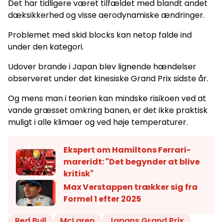
Det har tidligere været tilfældet med blandt andet
dæksikkerhed og visse aerodynamiske ændringer.
Problemet med skid blocks kan netop falde ind
under den kategori.
Udover brande i Japan blev lignende hændelser
observeret under det kinesiske Grand Prix sidste år.
Og mens man i teorien kan mindske risikoen ved at
vande græsset omkring banen, er det ikke praktisk
muligt i alle klimaer og ved høje temperaturer.
Ekspert om Hamiltons Ferrari-
mareridt: "Det begynder at blive
kritisk"
Max Verstappen trækker sig fra
Formel 1 efter 2025
Red Bull
McLaren
Japans Grand Prix