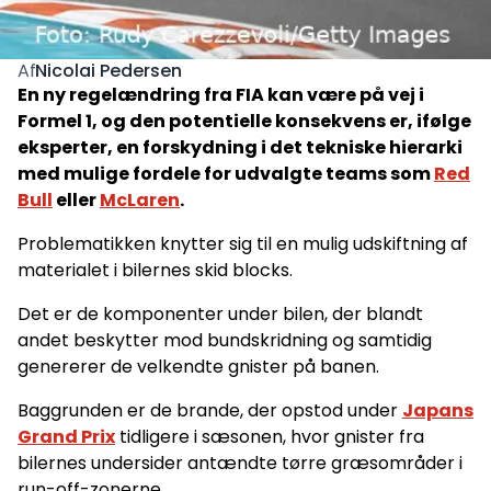
Nicolai Pedersen
Af
En ny regelændring fra FIA kan være på vej i
Formel 1, og den potentielle konsekvens er, ifølge
eksperter, en forskydning i det tekniske hierarki
med mulige fordele for udvalgte teams som
Red
Bull
eller
McLaren
.
Problematikken knytter sig til en mulig udskiftning af
materialet i bilernes skid blocks.
Det er de komponenter under bilen, der blandt
andet beskytter mod bundskridning og samtidig
genererer de velkendte gnister på banen.
Baggrunden er de brande, der opstod under
Japans
Grand Prix
tidligere i sæsonen, hvor gnister fra
bilernes undersider antændte tørre græsområder i
run-off-zonerne.